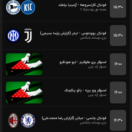
فوتبال کارلسروهه - آرمینیا بیلفلد
۱۵:۳۰
هفته اول بوندسلیگا 2
فوتبال یوونتوس - اینتر (گزارش پارسا بسیجی)
۱۵:۳۰
بازی دوستانه باشگاهی
اسنوکر بری هاوکینز - لیو هونگیو
۱۶:۰۰
اسنوکر آزاد چین
اسنوکر وو ییزه - یائو پنگچنگ
۱۶:۰۰
اسنوکر آزاد چین
فوتبال چلسی - میلان (گزارش رضا محمدعلی)
۱۶:۳۰
بازی دوستانه باشگاهی