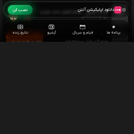
دانلود اپلیکیشن آنتن
نصب کن
فوتبال لیورپول - موناکو (گزارش محمد تورانی)
۱۸:۰۰
بازی دوستانه باشگاهی
برنامه ها
فیلم و سریال
آرشیو
نتایج زنده
موتو 3 بریتانیا - مسابقه اصلی
۱۸:۰۰
موتورسواری
فوئتبال مارسی - اتلتیک بیلبائو
۲۰:۰۰
بازی دوستانه باشگاهی
فوتبال پورتو - آلورکا
۲۱:۳۰
هفته اول لیگ برتر پرتغال
فوتبال بنفیکا - آکادمیکو ویزو
۰۰:۰۰
هفته اول لیگ برتر پرتغال