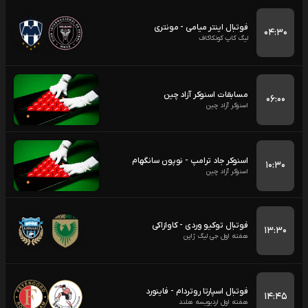
فوتبال اینتر میامی - مونتری
۰۴:۳۰
لیگ کاپ کونکاکاف
مسابقات اسنوکر آزاد چین
۰۶:۰۰
اسنوکر آزاد چین
اسنوکر جاد ترامپ - نوپون سانگهام
۱۰:۳۰
اسنوکر آزاد چین
فوتبال توکیو وردی - کاوازاکی
۱۳:۳۰
هفته اول جی لیگ ژاپن
فوتبال اسپارتا روتردام - فاینورد
۱۴:۴۵
هفته اول اردیویسه هلند