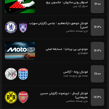
اسنوکر رونی سالیوان - جکسون پیج
۱۶:۰۰
اسنوکر آزاد چین
فوتبال جوهور دارالتعظیم - چلسی (گزارش سهراب
۱۶:۳۰
امینی)
بازی دوستانه باشگاهی
موتو جی پی بریتانیا - مسابقه اصلی
۱۶:۳۰
موتورسواری
فوتبال زوله - آژاکس
۱۷:۰۰
هفته اول اردیویسه هلند
فوتبال آرسنال - دورتموند (گزارش حسین
۱۷:۳۰
علیرضایی)
بازی دوستانه باشگاهی