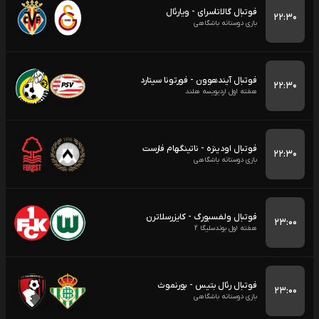
فوتبال گالاتاسرای - ویارئال
۲۲:۳۰
بازی دوستانه باشگاهی
فوتبال آیندهوون - فورتونا سیتارد
۲۲:۳۰
هفته اول اردیویسه هلند
فوتبال اودینزه - ناتینگهام فارست
۲۲:۳۰
بازی دوستانه باشگاهی
فوتبال ولفسبورگ - کایزرسلاترن
۲۳:۰۰
هفته اول بوندسلیگا 2
فوتبال رئال بتیس - بورنموث
۲۳:۰۰
بازی دوستانه باشگاهی