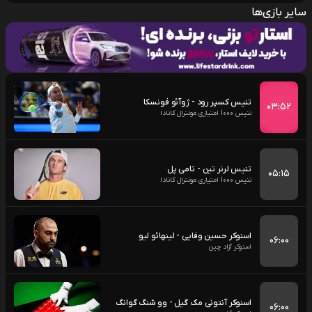
سایر بازی‌ها
تنیس کسپر رود - ژوآئو فونسکا
۰۳:۵۲
تنیس 1000 امتیازی مونترال کانادا
تنیس لرنر تین - تامی پل
۰۵:۱۵
تنیس 1000 امتیازی مونترال کانادا
اسنوکر حسین وفایی - لینهائو لیو
۰۶:۰۰
اسنوکر آزاد چین
اسنوکر آنتونی مک گیل - وو شنگ گوانگ
۰۶:۰۰