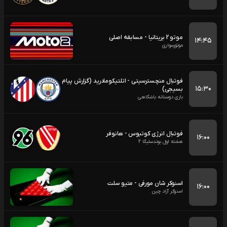
موتو 2 بریتانیا - مسابقه اصلی
۱۴:۴۵
موتورسواری
فوتبال منچسترسیتی - اتلتیکومادرید (گزارش پیام
۱۵:۳۰
بسیجی)
بازی دوستانه باشگاهی
فوتبال انرژی کوتبوس - هانوفر
۱۶:۰۰
هفته اول بوندسلیگا 2
اسنوکر شان مورفی - متیو سلت
۱۶:۰۰
اسنوکر آزاد چین