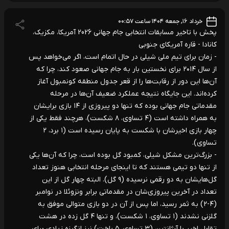
خرداد ۱۶, جمعه ۱۴۰۴ ساعت ۰۰:۵۷
پخش با تاخیر مسابقات انتخابی جام جهانی 2026 آمریکا، مکزیک،
کانادا - قاره آمریکای جنوبی
- زمان برای تیم ملی شیلی در حال اتمام است، اگر می‌خواهد پس
از سال ۲۰۱۴ برای نخستین بار به جام جهانی صعود کند، چرا که
آن‌ها این دور از رقابت‌ها را از قعر جدول منطقه کونمبول آغاز
کرده‌اند. این جایگاه نتیجه عملکرد ضعیف آن‌ها در مرحله
مقدماتی جام جهانی بوده که تنها دو پیروزی از ۱۴ بازی برایشان
به همراه داشته است (۴ تساوی، ۸ شکست)، هرچند فقط یکی از
چهار بازی اخیرشان با شکست به پایان رسیده است (۱ برد، ۲
تساوی).
- بزرگ‌ترین مشکل شیلی، کمبود گل بوده است، چرا که آن‌ها یکی
از تنها دو تیمی هستند که تا اینجای مرحله انتخابی هنوز تعداد
گل‌هایشان به دو رقمی نرسیده (۹ گل). البته چهار گل از این
تعداد در آخرین پیروزی‌شان در مقدماتی برابر ونزوئلا در نوامبر
(۴-۲) به ثمر رسید، اما پس از آن در دو بازی متوالی موفق به
گلزنی نشدند (۱ تساوی، ۱ شکست)، و تنها ۴ گل زده در هشت
تقابل اخیر با آرژانتین (۳ تساوی، ۵ باخت) نیز انگیزه زیادی برای