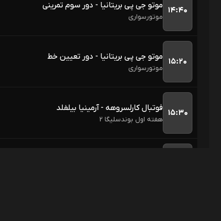
موتو جی پی بریتانیا - دور سوم تمرینی
۱۴:۴۰
موتورسواری
موتو جی پی بریتانیا - دور تعیین خط
۱۵:۲۰
موتورسواری
فوتبال کارلسروهه - آرمینیا بیلفلد
۱۵:۳۰
هفته اول بوندسلیگا 2
فوتبال یوونتوس - اینتر (گزارش پارسا بسیجی)
۱۵:۳۰
بازی دوستانه باشگاهی
اسنوکر بری هاوکینز - لیو هونگیو
۱۶:۰۰