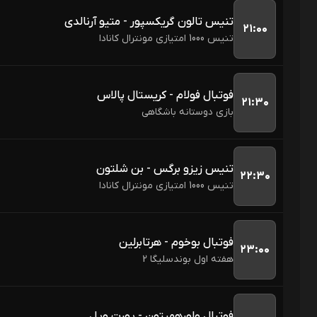
تنیس تالون گریکسپور - متیو آرنالدی
۲۱:۰۰
تنیس 1000 امتیازی مونترال کانادا
فوتبال فولام - کریستال پالاس
۲۱:۳۰
بازی دوستانه باشگاهی
تنیس زیزو برگس - بن شلتون
۲۲:۳۰
تنیس 1000 امتیازی مونترال کانادا
فوتبال بوخوم - هرتابرلین
۲۳:۰۰
هفته اول بوندسلیگا 2
فوتبال ولورهمپتون - پورت ویل