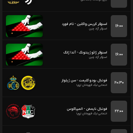
اسنوکر کریس واکلین - تام فورد
۱۶:۰۰
اسنوکر آزاد چین
اسنوکر ژائو ژینتونگ - آندا ژانگ
۱۶:۰۰
اسنوکر آزاد چین
فوتبال بودو گلیمت - سن ژیلواز
۲۰:۳۰
انتخابی لیگ قهرمانان اروپا
فوتبال نایمخن - المپیاکوس
۲۲:۰۰
انتخابی لیگ قهرمانان اروپا