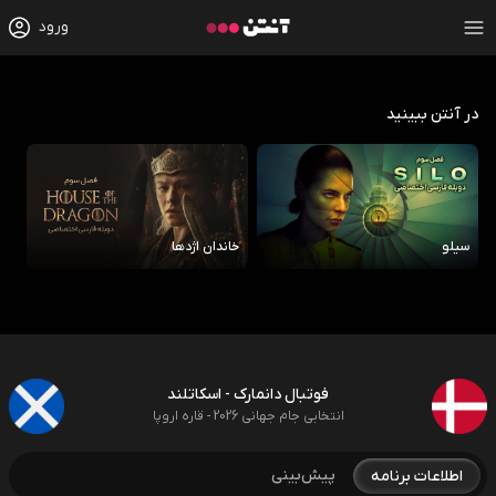
ورود
در آنتن ببینید
سیلو
خاندان اژدها
رو
فوتبال دانمارک - اسکاتلند
انتخابی جام جهانی 2026 - قاره اروپا
پیش‌بینی
اطلاعات برنامه