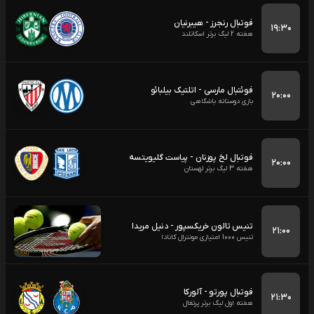
فوتبال رنجرز - هیبرنیان
۱۹:۳۰
هفته 2 لیگ برتر اسکاتلند
فوئتبال مارسی - اتلتیک بیلبائو
۲۰:۰۰
بازی دوستانه باشگاهی
فوتبال لخ پوزنان - پیاست گلیویتسه
۲۰:۰۰
هفته 3 لیگ برتر لهستان
تنیس تالون خریکسپور - دنیل مریدا
۲۱:۰۰
تنیس 1000 امتیازی مونترال کانادا
فوتبال پورتو - آلورکا
۲۱:۳۰
هفته اول لیگ برتر پرتغال