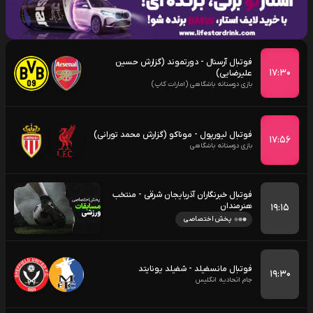
فوتبال آرسنال - دورتموند (گزارش حسین
۱۷:۳۰
علیرضایی)
بازی دوستانه باشگاهی (امارات کاپ)
فوتبال لیورپول - موناکو (گزارش محمد تورانی)
۱۷:۵۶
بازی دوستانه باشگاهی
فوتبال خبرنگاران آذربایجان شرقی - منتخب
هنرمندان
۱۹:۱۵
پخش اختصاصی
فوتبال مانسفیلد - شفیلد یونایتد
۱۹:۳۰
جام اتحادیه انگلیس