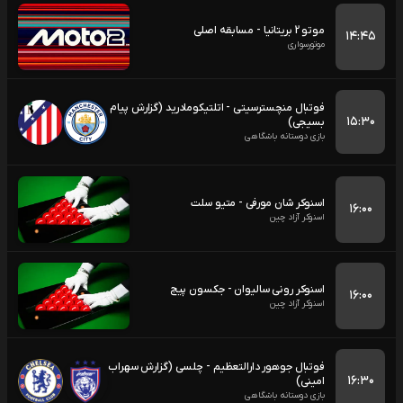
موتو 2 بریتانیا - مسابقه اصلی
۱۴:۴۵
موتورسواری
فوتبال منچسترسیتی - اتلتیکومادرید (گزارش پیام
۱۵:۳۰
بسیجی)
بازی دوستانه باشگاهی
اسنوکر شان مورفی - متیو سلت
۱۶:۰۰
اسنوکر آزاد چین
اسنوکر رونی سالیوان - جکسون پیج
۱۶:۰۰
اسنوکر آزاد چین
فوتبال جوهور دارالتعظیم - چلسی (گزارش سهراب
۱۶:۳۰
امینی)
بازی دوستانه باشگاهی