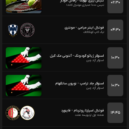
تنیس ییری لهچکا - رافائل خودار
۰۲:۳۰
تنیس 1000 امتیازی مونترال کانادا
فوتبال اینتر میامی - مونتری
۰۴:۳۰
لیگ کاپ کونکاکاف
اسنوکر ژیائو گودونگ - آنتونی مک گیل
۱۰:۳۰
اسنوکر آزاد چین
اسنوکر جاد ترامپ - نوپون سانگهام
۱۰:۳۰
اسنوکر آزاد چین
فوتبال اسپارتا روتردام - فاینورد
۱۴:۴۵
هفته اول اردیویسه هلند