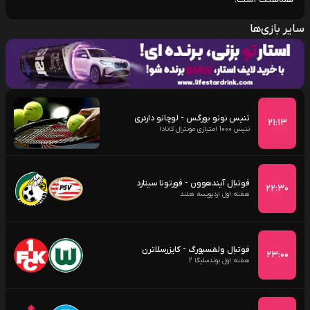
سایر بازی‌ها
تنیس نونو بورگس - لوچانو داردری
۲۱:۱۳
تنیس 1000 امتیازی مونترال کانادا
فوتبال آیندهوون - فورتونا سیتارد
۲۲:۳۰
هفته اول اردیویسه هلند
فوتبال ولفسبورگ - کایزرسلاترن
۲۳:۰۰
هفته اول بوندسلیگا 2