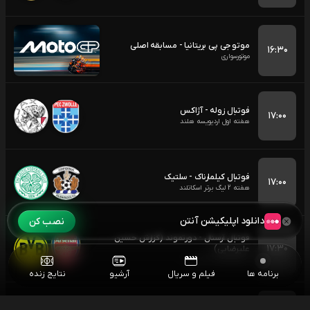
موتو جی پی بریتانیا - مسابقه اصلی
۱۶:۳۰
موتورسواری
فوتبال زوله - آژاکس
۱۷:۰۰
هفته اول اردیویسه هلند
فوتبال کیلمارناک - سلتیک
۱۷:۰۰
هفته 2 لیگ برتر اسکاتلند
دانلود اپلیکیشن آنتن
نصب کن
فوتبال آرسنال - دورتموند (گزارش حسین
۱۷:۳۰
علیرضایی)
بازی دوستانه باشگاهی
برنامه ها
فیلم و سریال
آرشیو
نتایج زنده