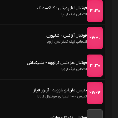
فوتبال لخ پوزنان - کلاکسویک
۲۱:۳۰
انتخابی لیگ اروپا
فوتبال آژاکس - شلبورن
۲۲:۳۰
انتخابی لیگ کنفرانس اروپا
فوتبال هرادتس کرالووه - بشیکتاش
۲۱:۳۰
انتخابی لیگ اروپا
تنیس ماریانو ناوونه - آرتور فیلز
۲۲:۲۴
تنیس 1000 امتیازی مونترال کانادا
فوتبال بنفیکا - هارتس