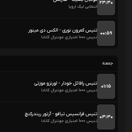
۲۳:۳۰
انتخابی لیگ اروپا
تنیس کمرون نوری - الکس دی مینور
۰۰:۵۹
تنیس 1000 امتیازی مونترال کانادا
جمعه
تنیس رافائل خودار - لورنزو موزتی
۰۱:۱۵
تنیس 1000 امتیازی مونترال کانادا
تنیس فرانسیس تیافو - آرتور ریندرکنچ
۰۳:۳۰
تنیس 1000 امتیازی مونترال کانادا