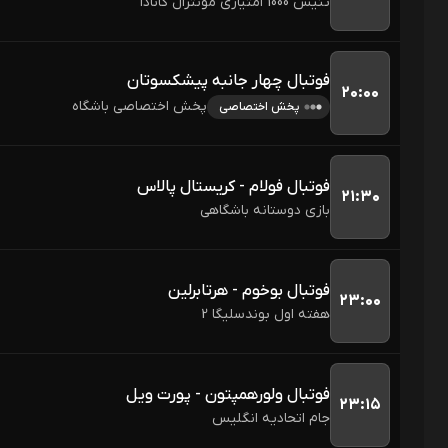
تنیس 1000 امتیازی مونترال کانادا
فوتبال چهار جانبه پیشکسوتان
۲۰:۰۰
پخش اختصاصی باشگاه
پخش اختصاصی
فوتبال فولام - کریستال پالاس
۲۱:۳۰
بازی دوستانه باشگاهی
فوتبال بوخوم - هرتابرلین
۲۳:۰۰
هفته اول بوندسلیگا 2
فوتبال ولورهمپتون - پورت ویل
۲۳:۱۵
جام اتحادیه انگلیس 