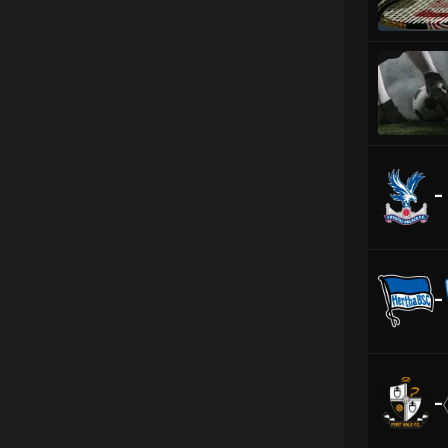
-
-
-