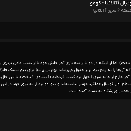
تبال آتالانتا - کومو
فته 6 سری آ ایتالیا
 کومو فصل را با شروعی مطمئن آغاز کرده است (۲ برد، ۲ تساوی، ۱ باخت)، اما از اینکه در دو تا از سه بازی آخر خانگی خود با از دست دادن برتری 
ه که آن‌ها را به پنج تیم برتر جدول می‌رساند بهترین پاسخ برای تیم سسک فابر
خواهد بود و آن‌ها قطعاً تجربه این کار را دارند، چرا که در شش بازی آخر خارج از خانه سری آ چهار برد کسب کرده‌اند (۱ ت
ح اول فوتبال عملکرد خوبی نداشته‌اند و تنها دو برد از نه بازی خود در این