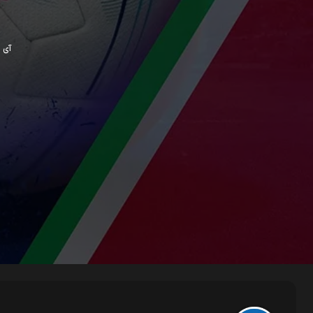
آی پی ش