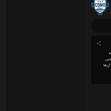
به
گاس
ساوی، ۱ باخت). با این حال، آن‌ها