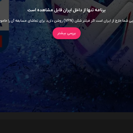
برنامه تنها از داخل ایران قابل مشاهده است
ما خارج از ایران است اگر فیلتر شکن (VPN) روشن دارید برای تماشای مسابقه آن را خاموش کنید
بررسی بیشتر
سریال ها
فیلم ها
اربابان جهان
داستان اسباب‌ بازی 5
7.5
روز افشاگری
6.5
سوپرگرل
6
برادر کوچک
5.5
اودیسه
8.5
موانا
5.8
انولا هلمز 3
5.7
جعبه آبی
5.3