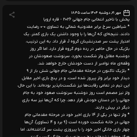
مهر ۲۱, دوشنبه ۱۴۰۴ ساعت ۱۸:۴۵
پخش با تاخیر انتخابی جام جهانی 2026 - قاره اروپا
* شیاطین سرخ برابر مقدونیه شمالی به تساوی ۰-۰ رضایت
دادند، نتیجه‌ای که آن‌ها را با وجود داشتن یک بازی کمتر، یک
امتیاز پشت سر صدرنشینان گروه J قرار داد. به این ترتیب،
بلژیک در حال حاضر در رده دوم گروه قرار دارد، اما اگر روز
دوشنبه مقابل ولز شکست بخورد، سرنوشت صعودشان در
وقفه‌ی ماه نوامبر از دست خودشان خارج خواهد شد.
* بلژیک تاکنون در مرحله مقدماتی جام جهانی شش بار از ۹
دیدار خود برابر ولز پیروز شده است، و در پنج بازی اخیر مقابل
این تیم در تمامی رقابت‌ها نیز شکست‌ناپذیر بوده‌اند. با این حال،
ولز نیز مصمم است روز دوشنبه سرنوشت صعود خود به جام
جهانی را در دستان خودش قرار دهد، چرا که آن‌ها نیز سه بازی
دیگر در پیش دارند.
* ولز تنها در یکی از ۱۴ بازی اخیر خود در مرحله مقدماتی جام
جهانی در خانه شکست خورده است (۹ برد و ۴ تساوی). آن‌ها
چهار بازی خانگی اخیر خود را با پیروزی پشت سر گذاشته‌اند، اما
هرگز موفق نشده‌اند پنج پیروزی پیاپی خانگی کسب کنند.