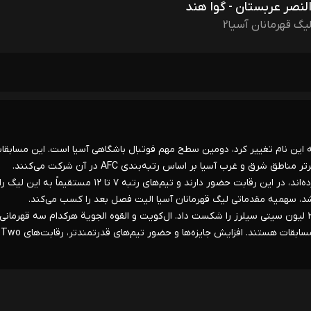
النصر عربستان - گوا هند
یگ قهرمانان آسیا2
انان آسیا دو (ACL Two) که در سال ۲۰۲۴ از AFC کاپ به این نام تغییر کرد، دومین سطح مهم فوتبال باشگاهی آسیا است. این مسا
نظر کنفدراسیون فوتبال آسیا برگزار می‌شود و تیم‌هایی از ۱۲ کشور برتر مناطق شرق و غرب آسیا بر اساس رتبه‌بندی AFC در آن شرکت می‌کنند.
باشگاه‌های بالاتر از رتبه ۶ که به لیگ قهرمانان آسیا الیت صعود نکرده‌اند، در این رقابت حضور دارند و تیم‌های رتبه ۷ تا ۱۲ مستقیماً به این
اشد، سهمیه مقدماتی لیگ قهرمانان آسیا الیت فصل بعد را کسب می‌کند.
* شارجه قهرمان فعلی لیگ قهرمانان آسیا دو است که در فینال ۲۰۲۵ لیون سیتی سیلرز را شکست داد. ال‌کویت و القوه الجوية هرکدام سه قهرمانی
دارند و باشگاه‌های کویتی با چهار عنوان پرافتخارترین در تاریخ این مسابقات