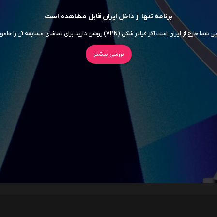
برنامه تنها از داخل ایران قابل مشاهده است
ما خارج از ایران است اگر فیلتر شکن (VPN) روشن دارید برای تماشای مسابقه آن را خاموش کنید
بررسی بیشتر
سریال ها
فیلم ها
اربابان جهان
داستان اسباب‌ بازی 5
7.5
روز افشاگری
6.5
سوپرگرل
6
برادر کوچک
5.5
اودیسه
8.5
موانا
5.8
انولا هلمز 3
5.7
جعبه آبی
5.3