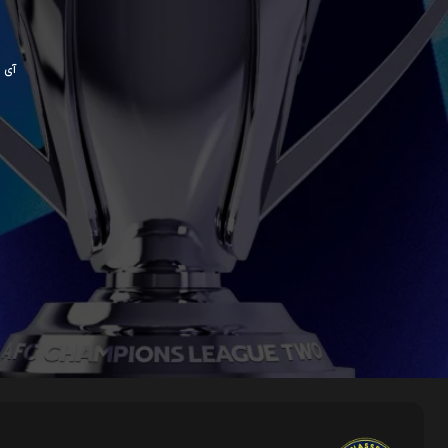
آی پی ش