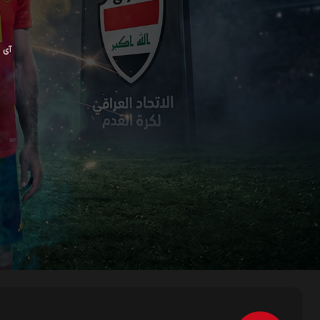
آی پی ش