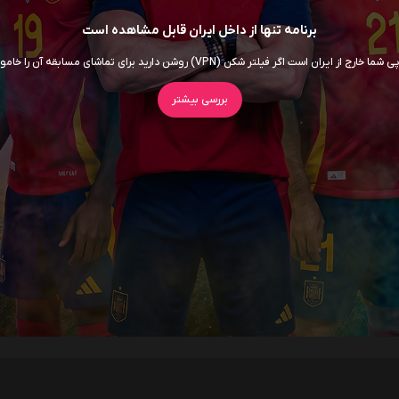
برنامه تنها از داخل ایران قابل مشاهده است
ما خارج از ایران است اگر فیلتر شکن (VPN) روشن دارید برای تماشای مسابقه آن را خاموش کنید
بررسی بیشتر
سریال ها
فیلم ها
اربابان جهان
داستان اسباب‌ بازی 5
7.5
روز افشاگری
6.5
سوپرگرل
6
برادر کوچک
5.5
اودیسه
8.5
موانا
5.8
انولا هلمز 3
5.7
جعبه آبی
5.3