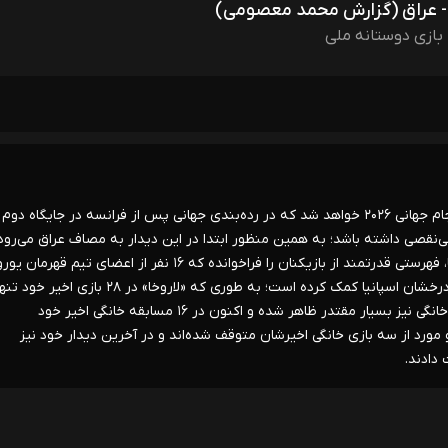
ا - عراق (گزارش محمد معصومی)
بازی دوستانه ملی
* قهرمان جام جهانی ۲۰۱۰ و قهرمان فعلی اروپا، اسپانیا در حالی وارد جام جهانی ۲۰۲۶ خواهد شد که در رده‌بندی جهانی پس از فرانسه در جایگاه 
بی‌نقصی داشته باشد؛ به همین منظور ابتدا در این دیدار به مصاف عراق می‌رود
سپس با پرو روبه‌رو خواهد شد. لوئیس د لا فوئنته، سرمربی اسپانیا، فهرستی قدرتمند از بازیکنان را فراخوانده که ۱۶ نفر از اعضای تیم قهرمان ی
۲۰۲۴ نیز در آن حضور دارند. قهرمانی در آن رقابت‌ها به تداوم روند درخشان اسپانیا کمک کرده است؛ به طوری که «لاروخا»
شکست را تجربه کرده است (۲۲ برد، ۵ تساوی). اسپانیا در بازی‌های خانگی نیز بسیار مقتدر ظاهر شده و اکنون در ۱۶ مسابقه خانگی اخیر خود
با این حال، آن‌ها در دو مورد از سه بازی خانگی اخیرشان متوقف شده‌اند و در آخرین دیدار خود نیز