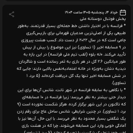
خرداد ۱۴, پنجشنبه ۱۴۰۵ ساعت ۱۹:۰۴
پخش فوتبال دوستانه ملی
* فرانسه با در اختیار داشتن خط حمله‌ای بسیار قدرتمند، به‌طور
طبیعی یکی از اصلی‌ترین مدعیان قهرمانی برای بازپس‌گیری
جامی است که در سال ۲۰۲۲ از دست داد. کسب هشت پیروزی
در ۹ مسابقه اخیر (۱ تساوی) نیز این موضوع را بیش از پیش
تأیید می‌کند. «له بلو» (لقب تیم ملی فرانسه) در این بازه به
طور میانگین ۲.۶ گل در هر بازی به ثمر رسانده است و شاگردان
دیدیه دشان به‌ویژه در خانه اعتمادبه‌نفس بالایی دارند؛ جایی که
در شش مسابقه اخیر تنها یک گل دریافت کرده‌اند (۵ برد، ۱
تساوی).
* با نگاهی به سابقه فرانسه در شهر نانت، شانس آن‌ها برای این
دیدار حتی بیشتر به نظر می‌رسد؛ زیرا فرانسه در ۱۰ مسابقه‌ای
که تاکنون در این شهر برگزار کرده، هرگز شکست نخورده است (۹
برد، ۱ تساوی). در چنین شرایطی، شانس ساحل عاج برای رقم زدن
یک شگفتی بسیار محدود به نظر می‌رسد. با این حال، آن‌ها نیز با
آمادگی خوبی وارد این مسابقه می‌شوند، چرا که در هشت بازی
اخیر خود تنها یک شکست را تجربه کرده‌اند (۶ برد، ۱ تساوی).