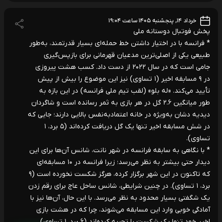
خرداد ۱۴, پنجشنبه ۱۴۰۵ ساعت ۱۹:۰۴
پخش فوتبال دوستانه ملی
* فرانسه با در اختیار داشتن خط حمله‌ای بسیار قدرتمند، به‌طور
طبیعی یکی از اصلی‌ترین مدعیان قهرمانی برای بازپس‌گیری
جامی است که در سال ۲۰۲۲ از دست داد. کسب هشت پیروزی
در ۹ مسابقه اخیر (۱ تساوی) نیز این موضوع را بیش از پیش
تأیید می‌کند. «له بلو» (لقب تیم ملی فرانسه) در این بازه به
طور میانگین ۲.۶ گل در هر بازی به ثمر رسانده است و شاگردان
دیدیه دشان به‌ویژه در خانه اعتمادبه‌نفس بالایی دارند؛ جایی که
در شش مسابقه اخیر تنها یک گل دریافت کرده‌اند (۵ برد، ۱
تساوی).
* با نگاهی به سابقه فرانسه در شهر نانت، شانس آن‌ها برای این
دیدار حتی بیشتر به نظر می‌رسد؛ زیرا فرانسه در ۱۰ مسابقه‌ای
که تاکنون در این شهر برگزار کرده، هرگز شکست نخورده است (۹
برد، ۱ تساوی). در چنین شرایطی، شانس ساحل عاج برای رقم زدن
یک شگفتی بسیار محدود به نظر می‌رسد. با این حال، آن‌ها نیز با
آمادگی خوبی وارد این مسابقه می‌شوند، چرا که در هشت بازی
اخیر خود تنها یک شکست را تجربه کرده‌اند (۶ برد، ۱ تساوی).