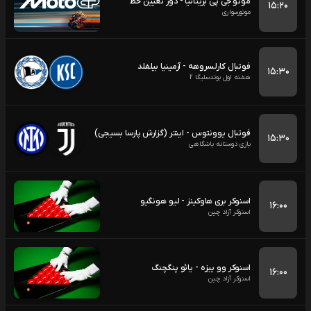
موتو جی پی بریتانیا - دور تعیین خط
۱۵:۲۰
موتورسواری
فوتبال کارلسروهه - آرمینیا بیلفلد
۱۵:۳۰
هفته اول بوندسلیگا 2
فوتبال یوونتوس - اینتر (گزارش پارسا بسیجی)
۱۵:۳۰
بازی دوستانه باشگاهی
اسنوکر بری هاوکینز - لیو هونگیو
۱۶:۰۰
اسنوکر آزاد چین
اسنوکر وو ییزه - یائو پنگچنگ
۱۶:۰۰
اسنوکر آزاد چین