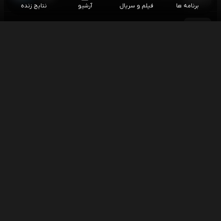
برنامه ها
فیلم و سریال
آرشیو
نتایج زنده
فوتبال شالکه - آتالانتا
۱۹:۳۰
بازی دوستانه باشگاهی
فوتبال منچستریونایتد - پاری سن ژرمن (گزارش
۱۹:۳۰
کیارش واحدی)
بازی دوستانه باشگاهی
فوتبال اشتوتگارت - اورتون
۱۹:۳۰
بازی دوستانه باشگاهی
موتو جی پی بریتانیا - مسابقه سرعتی
۱۹:۳۰
موتورسواری
فوتبال فرنس واروش - رئال مادرید (گزارش علیرضا