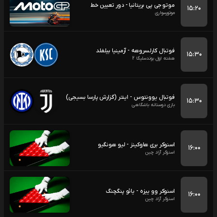
موتو جی پی بریتانیا - دور تعیین خط
۱۵:۲۰
موتورسواری
فوتبال کارلسروهه - آرمینیا بیلفلد
۱۵:۳۰
هفته اول بوندسلیگا 2
فوتبال یوونتوس - اینتر (گزارش پارسا بسیجی)
۱۵:۳۰
بازی دوستانه باشگاهی
اسنوکر بری هاوکینز - لیو هونگیو
۱۶:۰۰
اسنوکر آزاد چین
اسنوکر وو ییزه - یائو پنگچنگ
۱۶:۰۰
اسنوکر آزاد چین