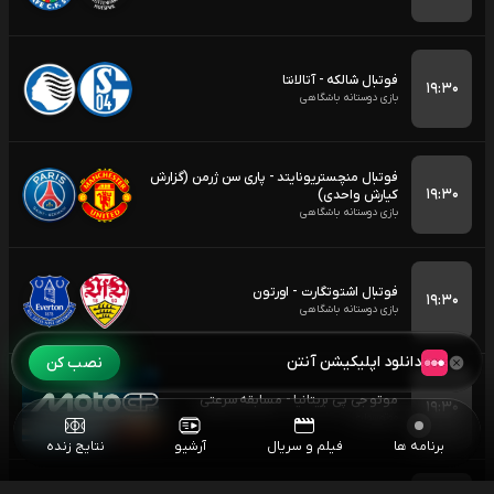
فوتبال شالکه - آتالانتا
۱۹:۳۰
بازی دوستانه باشگاهی
فوتبال منچستریونایتد - پاری سن ژرمن (گزارش
۱۹:۳۰
کیارش واحدی)
بازی دوستانه باشگاهی
فوتبال اشتوتگارت - اورتون
۱۹:۳۰
بازی دوستانه باشگاهی
دانلود اپلیکیشن آنتن
نصب کن
موتو جی پی بریتانیا - مسابقه سرعتی
۱۹:۳۰
موتورسواری
برنامه ها
فیلم و سریال
آرشیو
نتایج زنده