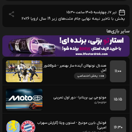
تیر ۱۷, چهارشنبه ۱۴۰۵ ساعت ۱۵:۳۰
پخش با تاخیر نیمه نهایی جام ملت‌های زیر 19 سال اروپا 2026
سایر بازی‌ها
هندبال نونهالان آینده ساز بهنمیر - شوکاشور
آمل
۱۱:۰۰
پخش اختصاصی
موتو جی پی بریتانیا - دور اول تمرینی
۱۵:۱۵
موتورسواری
فوتبال بایرن مونیخ - استون ویلا (گزارش سهراب
۱۶:۳۰
امینی)