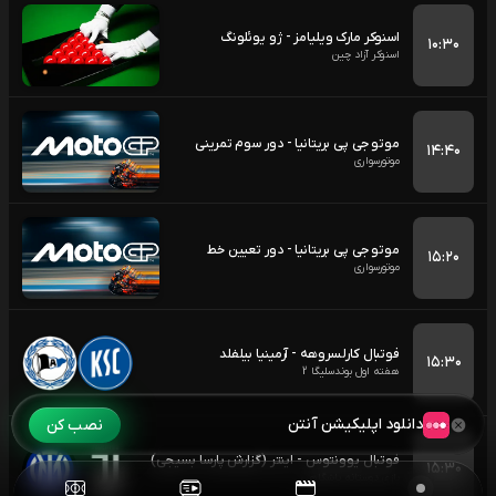
اسنوکر مارک ویلیامز - ژو یوئلونگ
۱۰:۳۰
اسنوکر آزاد چین
موتو جی پی بریتانیا - دور سوم تمرینی
۱۴:۴۰
موتورسواری
موتو جی پی بریتانیا - دور تعیین خط
۱۵:۲۰
موتورسواری
فوتبال کارلسروهه - آرمینیا بیلفلد
۱۵:۳۰
هفته اول بوندسلیگا 2
دانلود اپلیکیشن آنتن
نصب کن
فوتبال یوونتوس - اینتر (گزارش پارسا بسیجی)
۱۵:۳۰
بازی دوستانه باشگاهی