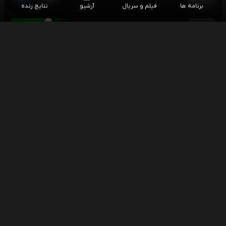
برنامه ها
فیلم و سریال
آرشیو
نتایج زنده
اسنوکر بری هاوکینز - لیو هونگیو
۱۶:۰۰
اسنوکر آزاد چین
اسنوکر وو ییزه - یائو پنگچنگ
۱۶:۰۰
اسنوکر آزاد چین
فوتبال چلسی - میلان (گزارش رضا محمدعلی)
۱۶:۳۰
بازی دوستانه باشگاهی
فوتبال بایر لورکوزن - سویا
۱۸:۰۰
بازی دوستانه باشگاهی