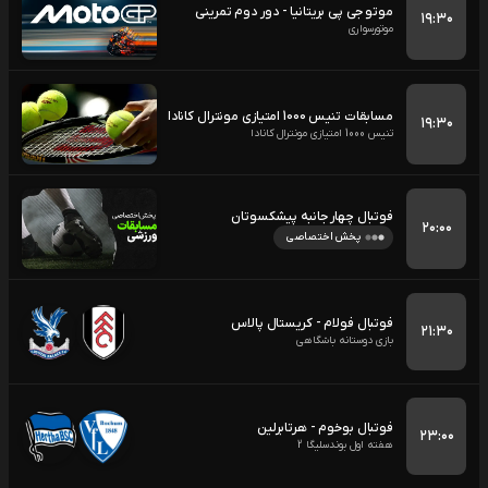
موتو جی پی بریتانیا - دور دوم تمرینی
۱۹:۳۰
موتورسواری
مسابقات تنیس 1000 امتیازی مونترال کانادا
۱۹:۳۰
تنیس 1000 امتیازی مونترال کانادا
فوتبال چهار جانبه پیشکسوتان
۲۰:۰۰
پخش اختصاصی
فوتبال فولام - کریستال پالاس
۲۱:۳۰
بازی دوستانه باشگاهی
فوتبال بوخوم - هرتابرلین
۲۳:۰۰
هفته اول بوندسلیگا 2