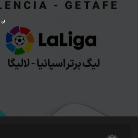
آی پی ش