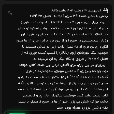
اردیبهشت ۲۲, دوشنبه ۱۴۰۴ ساعت ۱۸:۴۵
پخش با تاخیر هفته 36 سری آ ایتالیا - فصل 25-2024
- روند چهار بازی بدون شکست آتالانتا (سه برد، یک تساوی)
برای احیای امیدهای این تیم جهت کسب اولین اسکودتو خیلی
دیر اتفاق افتاده است؛ چرا که سه شکست پیاپی پیش از آن،
رؤیای صدرنشینی در سری آ را از بین برد. با این حال، آن‌ها هنوز
انگیزه زیادی برای ادامه فصل دارند، زیرا در تلاش هستند تا
سهمیه لیگ قهرمانان اروپا (UCL) را کسب کنند؛ چیزی که از
فصل 2020/21 از طریق جایگاه لیگ به آن نرسیده‌اند.
- پیروزی در این بازی برای قطعی کردن این هدف کافی خواهد
بود، چرا که پیروزی ۴-۰ مقابل مونزای سقوط‌کرده در بازی
گذشته، باعث شده "لا دئا" با پنج امتیاز اختلاف نسبت به رم و
همچنین دو تیم پایین‌تر از آن‌ها یعنی یوونتوس و لاتزیو (که
این هفته با یکدیگر روبرو می‌شوند) وارد این هفته شود. حفظ
کلین‌شیت شاید کلید موفقیت شاگردان جان پیرو گاسپرینی
باشد؛ چرا که شش پیروزی اخیر آن‌ها در سری آ، همگی با بسته
نگه داشتن دروازه همراه بوده است.