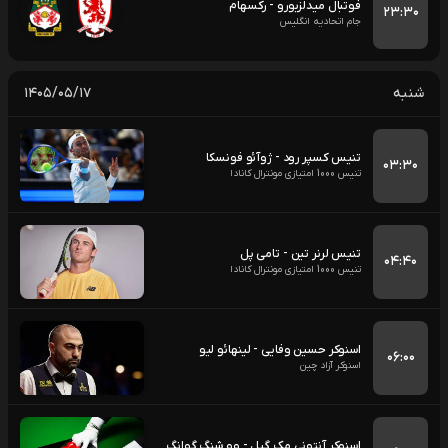
فوتبال میدلزبورو - رکسهام
۲۳:۳۰
جام اتحادیه انگلیس
شنبه
۱۴۰۵/۰۵/۱۷
تنیس کسپر رود - ژوآئو فونسکا
۰۳:۳۰
تنیس 1000 امتیازی مونترال کانادا
تنیس لرنر تین - تامی پل
۰۴:۴۰
تنیس 1000 امتیازی مونترال کانادا
اسنوکر حسین وفایی - لینهائو لیو
۰۶:۰۰
اسنوکر آزاد چین
اسنوکر آنتونی مک گیل - وو شنگ گوانگ