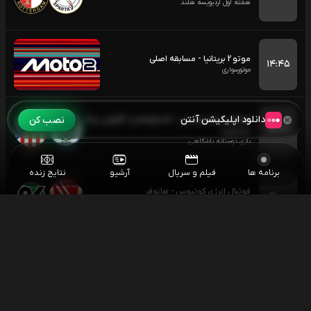
هفته اول اردیویسه هلند
موتو 2 بریتانیا - مسابقه اصلی
۱۴:۴۵
موتورسواری
دانلود اپلیکیشن آنتن
نصب کن
فوتبال منچسترسیتی - اتلتیکومادرید (گزارش پیام
۱۵:۳۰
بسیجی)
بازی دوستانه باشگاهی
برنامه ها
فیلم و سریال
آرشیو
نتایج زنده
فوتبال انرژی کوتبوس - هانوفر
۱۶:۰۰
هفته اول بوندسلیگا 2
اسنوکر شان مورفی - متیو سلت
۱۶:۰۰
اسنوکر آزاد چین