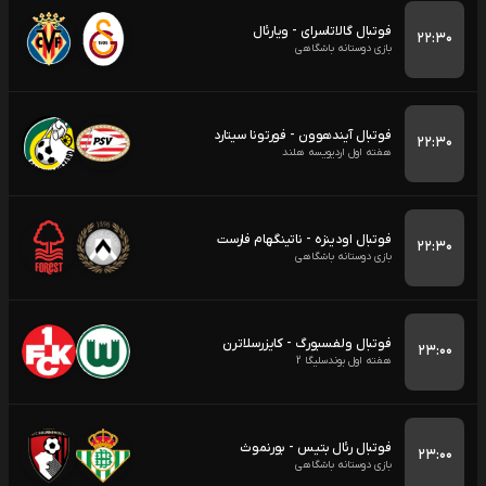
فوتبال گالاتاسرای - ویارئال
۲۲:۳۰
بازی دوستانه باشگاهی
فوتبال آیندهوون - فورتونا سیتارد
۲۲:۳۰
هفته اول اردیویسه هلند
فوتبال اودینزه - ناتینگهام فارست
۲۲:۳۰
بازی دوستانه باشگاهی
فوتبال ولفسبورگ - کایزرسلاترن
۲۳:۰۰
هفته اول بوندسلیگا 2
فوتبال رئال بتیس - بورنموث
۲۳:۰۰
بازی دوستانه باشگاهی