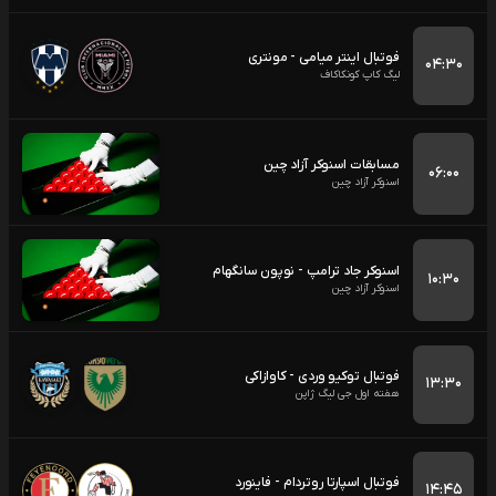
فوتبال اینتر میامی - مونتری
۰۴:۳۰
لیگ کاپ کونکاکاف
مسابقات اسنوکر آزاد چین
۰۶:۰۰
اسنوکر آزاد چین
اسنوکر جاد ترامپ - نوپون سانگهام
۱۰:۳۰
اسنوکر آزاد چین
فوتبال توکیو وردی - کاوازاکی
۱۳:۳۰
هفته اول جی لیگ ژاپن
فوتبال اسپارتا روتردام - فاینورد
۱۴:۴۵