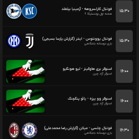
فوتبال کارلسروهه - آرمینیا بیلفلد
۱۵:۳۰
هفته اول بوندسلیگا 2
فوتبال یوونتوس - اینتر (گزارش پارسا بسیجی)
۱۵:۳۰
بازی دوستانه باشگاهی
اسنوکر بری هاوکینز - لیو هونگیو
۱۶:۰۰
اسنوکر آزاد چین
اسنوکر وو ییزه - یائو پنگچنگ
۱۶:۰۰
اسنوکر آزاد چین
فوتبال چلسی - میلان (گزارش رضا محمدعلی)
۱۶:۳۰
بازی دوستانه باشگاهی