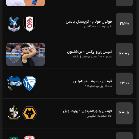
فوتبال فولام - کریستال پالاس
۲۱:۳۰
بازی دوستانه باشگاهی
تنیس زیزو برگس - بن شلتون
۲۲:۳۰
تنیس 1000 امتیازی مونترال کانادا
فوتبال بوخوم - هرتابرلین
۲۳:۰۰
هفته اول بوندسلیگا 2
فوتبال ولورهمپتون - پورت ویل
۲۳:۱۵
جام اتحادیه انگلیس