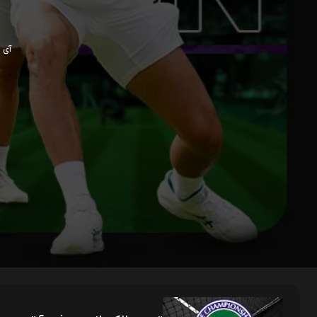
آی پی ش