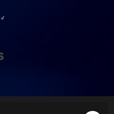
آی پی ش