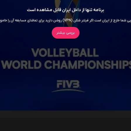
برنامه تنها از داخل ایران قابل مشاهده است
ما خارج از ایران است اگر فیلتر شکن (VPN) روشن دارید برای تماشای مسابقه آن را خاموش کنید
بررسی بیشتر
سریال ها
فیلم ها
اربابان جهان
داستان اسباب‌ بازی 5
7.5
روز افشاگری
6.5
سوپرگرل
6
برادر کوچک
5.5
اودیسه
8.5
موانا
5.8
انولا هلمز 3
5.7
جعبه آبی
5.3