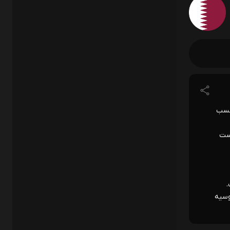
 کسب
 دست
ت.
وسیه