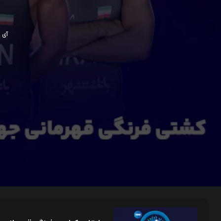
آی پی ش