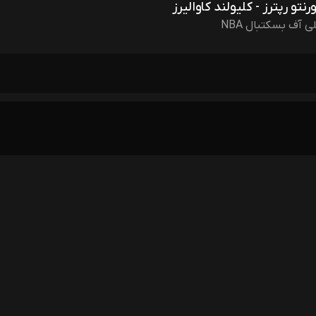
نتو رپترز - کلیولند کاوالیرز
ی آف بسکتبال NBA