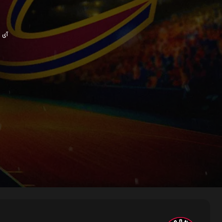
آی پی ش