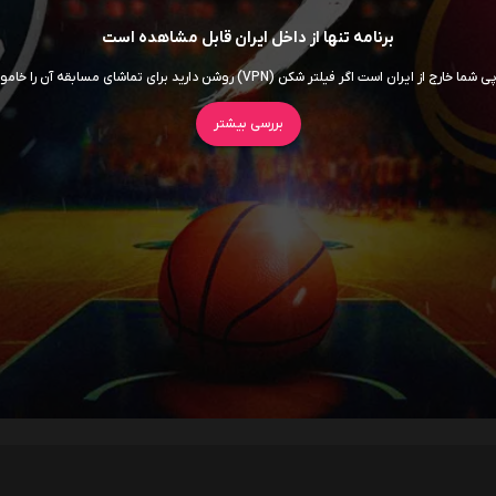
برنامه تنها از داخل ایران قابل مشاهده است
ما خارج از ایران است اگر فیلتر شکن (VPN) روشن دارید برای تماشای مسابقه آن را خاموش کنید
بررسی بیشتر
سریال ها
فیلم ها
اربابان جهان
داستان اسباب‌ بازی 5
7.5
روز افشاگری
6.5
سوپرگرل
6
برادر کوچک
5.5
اودیسه
8.5
موانا
5.8
انولا هلمز 3
5.7
جعبه آبی
5.3