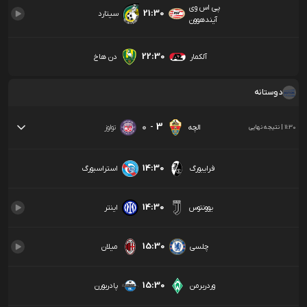
پی اس وی
21:30
سیتارد
آیندهوون
22:30
آلکمار
دن هاخ
دوستانه
0
-
3
الچه
تولوز
11:30
|
نتیجه نهایی
14:30
فرایبورگ
استراسبورگ
14:30
یوونتوس
اینتر
15:30
چلسی
میلان
15:30
وردربرمن
پادربورن