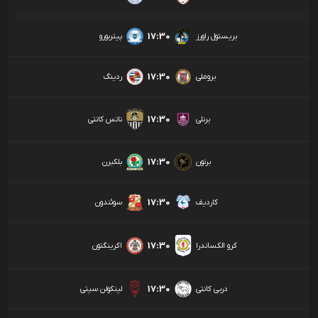
17:30
بریستول راورز
پیتربورو
17:30
بروملی
ردینگ
17:30
برنلی
ناتس کانتی
17:30
برتون
بلکبرن
17:30
کاردیف
سوئندون
17:30
کرو الکساندرا
اکرینگتون
17:30
دربی کانتی
لینکولن سیتی