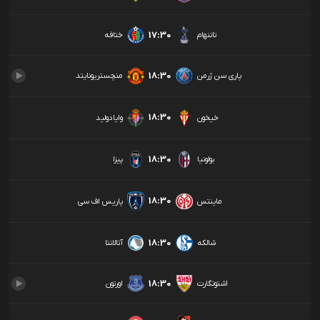
17:30
تاتنهام
ختافه
18:30
پاری سن ژرمن
منچستریونایتد
18:30
خیخون
وایادولید
18:30
بولونیا
پیزا
18:30
ماینتس
پاریس اف سی
18:30
شالکه
آتالانتا
18:30
اشتوتگارت
اورتون