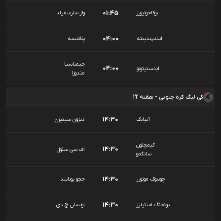
01:45
بوکاجونيورز
ولز سارسفیلد
04:00
ایندپندینته
پلاتنسه
جیمناسیا
04:00
اینستیتوتو
مندوزا
کی لیگ کره جنوبی - هفته 22
14:30
آنیانگ
دیژون سیتیزن
گیمچئون
14:30
اف سی سئول
سانگمو
14:30
چونبوک موتورز
ججو یونایتد
14:30
پوهانگ استیلرز
اولسان اچ دی