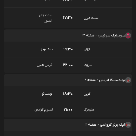
سنت جان
17:30
سنت میرن
استون
سوپرلیگ سوئیس - هفته 3
19:30
لوزان
یانگ بویز
22:00
سروت
گراس هاپرز
بوندسلیگا اتریش - هفته 2
18:30
گریزر
لوستنائو
21:00
هارتبرگ
اشتورم گراتس
لیگ برتر کرواسی - هفته 2