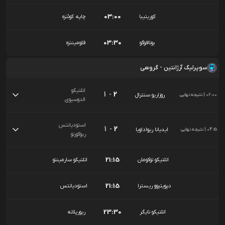
03:00
کوریتیبا
چاپه کوئنزه
03:30
بوتافوگو
فلومیننزه
سوپرلیگ آرژانتین - گروهی
اتلتیکو
1
-
2
روزاریو سنترال
02:00
|
نتیجه نهایی
الدوسیوی
استودیانتس
1
-
2
ایدیانا ریواداویا
04:15
|
نتیجه نهایی
ریوکورتو
21:15
اتلتیکو توکومان
اتلتیکو سارمینتو
21:15
دپویتیوو ریسترا
استودیانتس
23:30
اتلتیکو تایگر
ریورپلاته