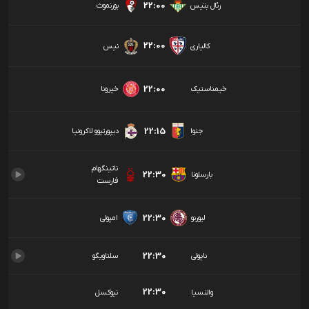
22:00
رئال بتیس
بورنموث
22:00
کالیاری
نیس
22:00
خیمناستیک
خیرونا
22:15
جنوا
دیپورتیوو لاکرونیا
ناتینگهام
22:30
بارسلونا
فارست
22:30
لیورنو
امپولی
22:30
ناپولی
سلتاویگو
22:30
والنسیا
نیوکسل