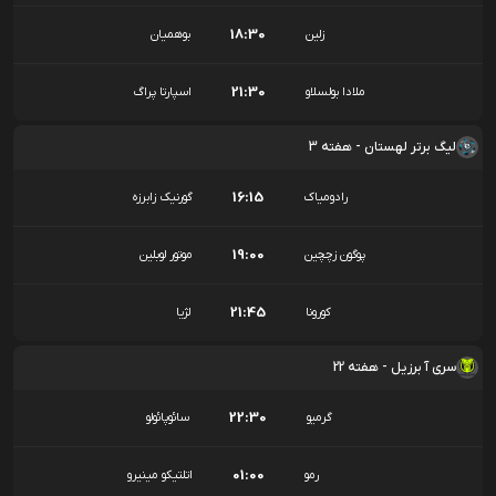
18:30
زلین
بوهمیان
21:30
ملادا بولسلاو
اسپارتا پراگ
لیگ برتر لهستان - هفته 3
16:15
رادومیاک
گورنیک زابرزه
19:00
پوگون زچچین
موتور لوبلین
21:45
کورونا
لژیا
سری آ برزیل - هفته 22
22:30
گرمیو
سائوپائولو
01:00
رمو
اتلتیکو مینیرو