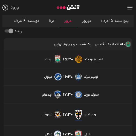
ورود
پنج شنبه، 15 مرداد
دیروز
امروز
فردا
دوشنبه، 19 مرداد
زنده
جام اتحادیه انگلیس - یک شصت و چهارم نهایی
15:30
کمبریج یونایتد
بارنت
16:30
کوئینز پارک
میلوال
17:30
استوک پورت
اولدهام
17:30
ویمبلدون
نیوپورت
17:30
بارنزلی
ویگان