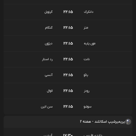
22:15
دانکرک
گرنوبل
22:15
متز
گنگام
22:15
مون پلیه
دیژون
22:15
نانت
رد استار
22:15
پائو
آنسی
22:15
رودز
لاوال
22:15
سوشو
سن اتین
پریمیرشیپ اسکاتلند - هفته 2
17:30
داندی اف سی
آبردین