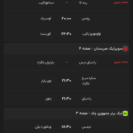
-
ریه کا
دیناموزاگرب
18:30
|
تعویق
20:00
رودس
اوسییک
22:30
لوکوموتیو زاگرب
گوریتسا
سوپرلیگ صربستان - هفته 4
-
رادنیکی نیس
پارتیزان بلگراد
18:30
|
تعویق
ستاره سرخ
21:30
نوی پازار
بلگراد
21:30
رادنیکی
زمون
لیگ برتر جمهوری چک - هفته 3
18:30
تپلیس
ویکتوریا پلژن