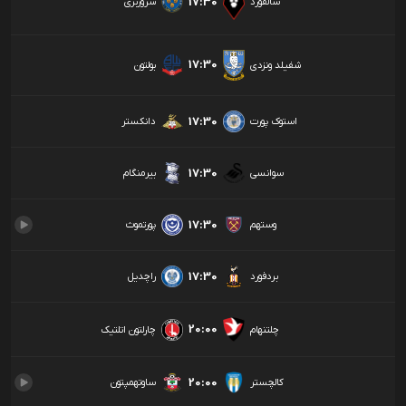
17:30
سالفورد
شروزبری
17:30
شفیلد ونزدی
بولتون
17:30
استوک پورت
دانکستر
17:30
سوانسی
بیرمنگام
17:30
وستهم
پورتموث
17:30
بردفورد
راچدیل
20:00
چلتنهام
چارلتون اتلتیک
20:00
کالچستر
ساوتهمپتون