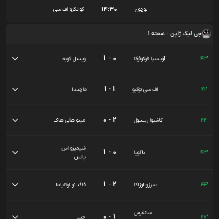
14:30
بوچون
گوانگژو اف سی
جی لیگ ژاپن - هفته 1
1
-
0
43'
آویسپا فوکوئوکا
ویسل کوبه
1
-
1
41'
اف سی توکیو
ماچیدا
0
-
2
42'
کاشیوا ریسول
میتو هالی هاک
شیمیزو اس
1
-
0
43'
ناگویا
پالس
1
-
2
44'
سرزو اوزاکا
فاگیانو اوکایاما
سانفرس
0
-
1
27'
چیبا