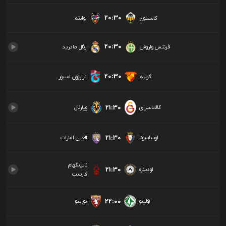
20:30
کاستلون
لوانته
20:30
فرنتس واروش
رئال مادرید
20:30
گزتپه
ترابزون اسپور
21:30
گالاتاسرای
ویارئال
21:30
اوساسونا
العین امارات
ناتینگهام
21:30
اودینزه
فارست
22:00
آولینو
تورینو