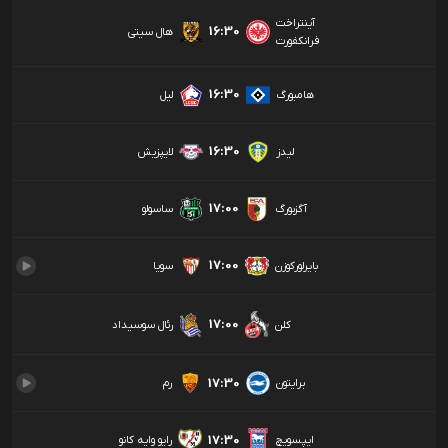
آینتراخت
16:30
هال سیتی
فرانکفورت
16:30
هامبورگ
لیل
16:30
لیدز
لایپزیش
17:00
آگزبورگ
ساسولو
17:00
بایرلورکوزن
سویا
17:00
کلن
رئال سوسیداد
17:30
برایتون
رم
17:30
ایپسویچ
رایو وایه کانو