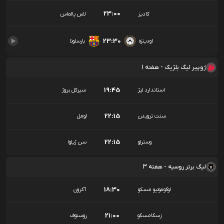
23:00
کادیز
لاس پالماس
23:30
اودینزه
بارسلونا
ژوپیر لیگ بلژیک - هفته 1
19:45
استاندارد لیژ
سیرکل بروژ
22:15
سنت ترویدن
لومل
22:15
وسترلو
سن ژیلوا
لیگ برتر روسیه - هفته 3
18:30
لوکوموتیو مسکو
آکرون
21:00
زسکامسکو
روستوف