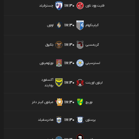
17:30
فلیت وود تاون
چسترفیلد
17:30
لوتون
گیلینگهام
17:30
گریمسبی
بلکپول
17:30
لسترسیتی
نورثهمپتون
آکسفورد
17:30
لیتون اورینت
یونایتد
17:30
نوریچ
میلتون کینز دانز
17:30
پرستون
هادرسفیلد