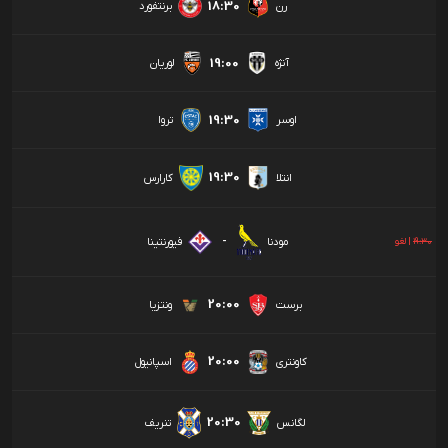
18:30
رن
برنتفورد
19:00
آنژه
لوریان
19:30
اوسر
تروا
19:30
انتلا
کارارس
-
مودنا
فیورنتینا
19:30
|
لغو
20:00
برست
ونتزیا
20:00
کاونتری
اسپانیول
20:30
لگانس
تنریف