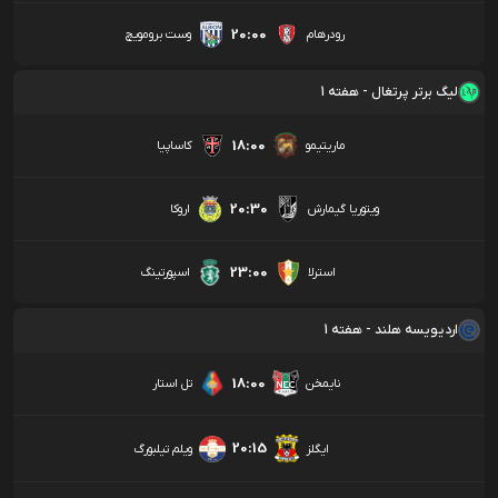
20:00
رودرهام
وست برومویچ
لیگ برتر پرتغال - هفته 1
18:00
ماریتیمو
کاساپیا
20:30
ویتوریا گیمارش
اروکا
23:00
استرلا
اسپورتینگ
اردیویسه هلند - هفته 1
18:00
نایمخن
تل استار
20:15
ایگلز
ویلم تیلبورگ