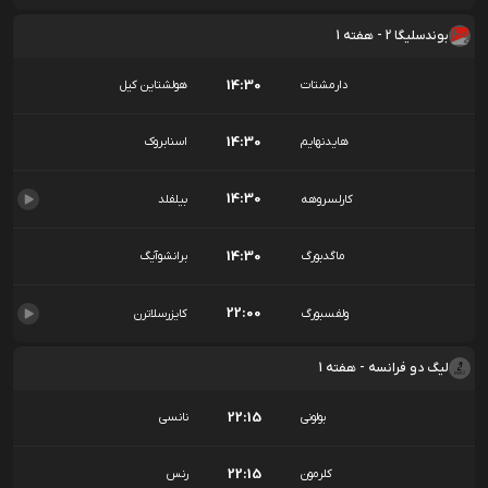
بوندسلیگا 2 - هفته 1
14:30
دارمشتات
هولشتاین کیل
14:30
هایدنهایم
اسنابروک
14:30
کارلسروهه
بیلفلد
14:30
ماگدبورگ
برانشوآیگ
22:00
ولفسبورگ
کایزرسلاترن
لیگ دو فرانسه - هفته 1
22:15
بولونی
نانسی
22:15
کلرمون
رنس