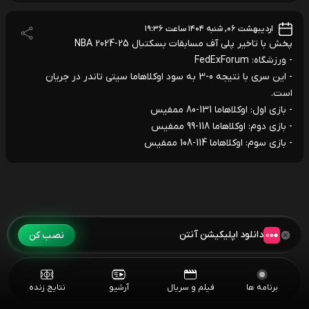
اردیبهشت ۰۶, شنبه ۱۴۰۴ ساعت ۱۹:۳۶
پخش با تاخیر پلی آف مسابقات بسکتبال NBA 2024-25
- ورزشگاه: FedExForum
- این سری با نتیجه 0-3 به سود اوکلاهاما سیتی تاندر در جریان
است.
- بازی اول: اوکلاهاما 131-80 ممفیس
- بازی دوم: اوکلاهاما 118-99 ممفیس
- بازی سوم: اوکلاهاما 114-108 ممفیس
دانلود اپلیکیشن آنتن
نصب کن
برنامه ها
فیلم و سریال
آرشیو
نتایج زنده