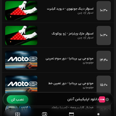
اسنوکر دینگ جونهوی - دیوید گیلبرت
۱۰:۳۰
اسنوکر آزاد چین
اسنوکر مارک ویلیامز - ژو یوئلونگ
۱۰:۳۰
اسنوکر آزاد چین
موتو جی پی بریتانیا - دور سوم تمرینی
۱۴:۴۰
موتورسواری
موتو جی پی بریتانیا - دور تعیین خط
۱۵:۲۰
موتورسواری
دانلود اپلیکیشن آنتن
نصب کن
فوتبال کارلسروهه - آرمینیا بیلفلد
۱۵:۳۰
هفته اول بوندسلیگا 2