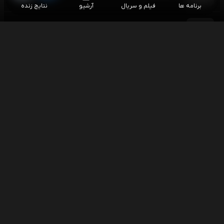
برنامه ها
فیلم و سریال
آرشیو
نتایج زنده
فوتبال یوونتوس - اینتر (گزارش پارسا بسیجی)
۱۵:۳۰
بازی دوستانه باشگاهی
اسنوکر بری هاوکینز - لیو هونگیو
۱۶:۰۰
اسنوکر آزاد چین
اسنوکر وو ییزه - یائو پنگچنگ
۱۶:۰۰
اسنوکر آزاد چین
فوتبال چلسی - میلان (گزارش رضا محمدعلی)
۱۶:۳۰
بازی دوستانه باشگاهی