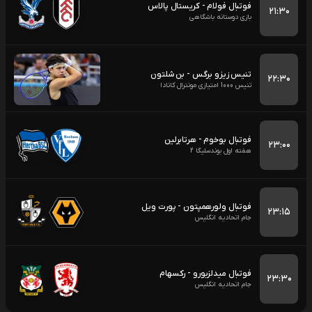
فوتبال فولام - کریستال پالاس
۲۱:۳۰
بازی دوستانه باشگاهی
تنیس زیزو برگس - بن شلتون
۲۲:۳۰
تنیس 1000 امتیازی مونترال کانادا
فوتبال بوخوم - هرتابرلین
۲۳:۰۰
هفته اول بوندسلیگا 2
فوتبال ولورهمپتون - پورت ویل
۲۳:۱۵
جام اتحادیه انگلیس
فوتبال میدلزبورو - رکسهام
۲۳:۳۰
جام اتحادیه انگلیس