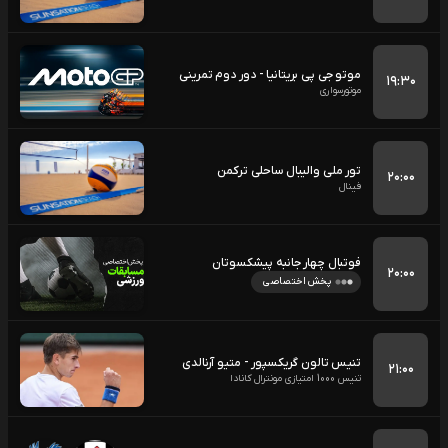
موتو جی پی بریتانیا - دور دوم تمرینی
۱۹:۳۰
موتورسواری
تور ملی والیبال ساحلی ترکمن
۲۰:۰۰
فینال
فوتبال چهار جانبه پیشکسوتان
۲۰:۰۰
پخش اختصاصی
تنیس تالون گریکسپور - متیو آرنالدی
۲۱:۰۰
تنیس 1000 امتیازی مونترال کانادا