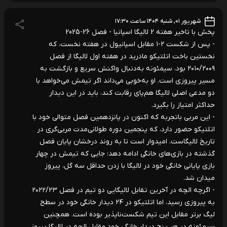
شهریور ۰۱, شنبه ۱۴۰۴ ساعت ۱۷:۳۰
پخش با تاخیر هفته 2 لالیگا اسپانیا - فصل 26-2025
- پس از شکست ۲-۱ مقابل اسپانیول در هفته نخست، که
نخستین باخت اتلتیکو مادرید در هفته اول لالیگا از فصل
۲۰۱۰/۲۰۰۹ بود، سیمئونه به‌دنبال واکنش سریع و بازگشت به
مسیر پیروزی است. او به‌خوبی می‌داند اگر تیمش می‌خواهد با
دو مدعی اصلی لالیگا هم‌پای رقابت کند، باید در این دیدار
حداکثر امتیاز را بگیرد.
- این مربی باتجربه که اکنون در پانزدهمین فصل متوالی خود با
اتلتیکو حضور دارد، که پنجمین دوره طولانی‌مدت مربی‌گری در
تاریخ لالیگاست. امیدوار است تا به روند درخشان پایان فصل
گذشته در بازی‌های خانگی ادامه دهد؛ جایی که تیمش در چهار
بازی پایانی خانگی خود در لالیگا با زدن حداقل سه گل، پیروز
میدان شد.
- اگرچه الچه در آخرین تقابل لالیگایی دو تیم در فصل ۲۰۲۲/۲۳
به پیروزی رسید، اما اتلتیکو در ۲۴ دیدار خانگی خود در سطح
لیگ برتر مقابل این تیم شکست‌ناپذیر بوده است. همچنین
سیمئونه در هر پنج دیدار خانگی خود مقابل الچه در لالیگا پیروز