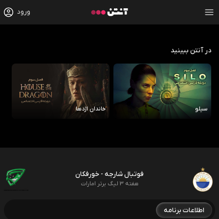
ورود
در آنتن ببینید
سیلو
خاندان اژدها
رو
فوتبال شارجه - خورفکان
هفته 3 لیگ برتر امارات
اطلاعات برنامه