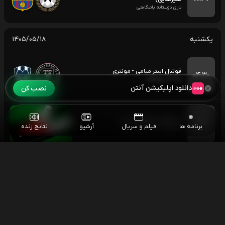
بازی دوستانه باشگاهی
یکشنبه
۱۴۰۵/۰۵/۱۸
فوتبال اینتر میامی - مونتری
۰۴:۳۰
لیگ کاپ کونکاکاف
دانلود اپلیکیشن آنتن
نصب کن
مسابقات اسنوکر آزاد چین
۰۶:۰۰
برنامه ها
فیلم و سریال
آرشیو
نتایج زنده
اسنوکر آزاد چین
اسنوکر جاد ترامپ - نوپون سانگهام
۱۰:۳۰
اسنوکر آزاد چین
فوتبال توکیو وردی - کاوازاکی
۱۳:۳۰
هفته اول جی لیگ ژاپن