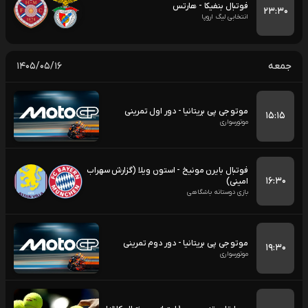
فوتبال بنفیکا - هارتس
۲۳:۳۰
انتخابی لیگ اروپا
جمعه
۱۴۰۵/۰۵/۱۶
موتو جی پی بریتانیا - دور اول تمرینی
۱۵:۱۵
موتورسواری
فوتبال بایرن مونیخ - استون ویلا (گزارش سهراب
۱۶:۳۰
امینی)
بازی دوستانه باشگاهی
موتو جی پی بریتانیا - دور دوم تمرینی
۱۹:۳۰
موتورسواری