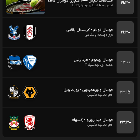
مسابقات تنیس 1000 امتیازی مونترال کانادا
۱۹:۳۰
تنیس 1000 امتیازی مونترال کانادا
فوتبال فولام - کریستال پالاس
۲۱:۳۰
بازی دوستانه باشگاهی
فوتبال بوخوم - هرتابرلین
۲۳:۰۰
هفته اول بوندسلیگا 2
فوتبال ولورهمپتون - پورت ویل
۲۳:۱۵
جام اتحادیه انگلیس
فوتبال میدلزبورو - رکسهام
۲۳:۳۰
جام اتحادیه انگلیس