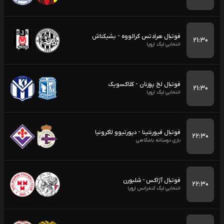
فوتبال هرادتس کرالووه - بشیکتاش
۲۱:۳۰
انتخابی لیگ اروپا
فوتبال لخ پوزنان - کلاکسویک
۲۱:۳۰
انتخابی لیگ اروپا
فوتبال فیورنتینا - دپورتیوو لاکرونیا
۲۲:۳۰
بازی دوستانه باشگاهی
فوتبال آژاکس - شلبورن
۲۲:۳۰
انتخابی لیگ کنفرانس اروپا