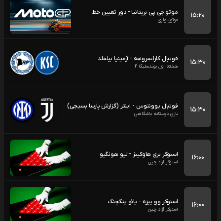
موتو جی پی بریتانیا - دور تعیین خط
۱۵:۲۰
موتورسواری
فوتبال کارلسروهه - آرمینیا بیلفلد
۱۵:۳۰
هفته اول بوندسلیگا 2
فوتبال یوونتوس - اینتر (گزارش پارسا بسیجی)
۱۵:۳۰
بازی دوستانه باشگاهی
اسنوکر بری هاوکینز - لیو هونگیو
۱۶:۰۰
اسنوکر آزاد چین
اسنوکر وو ییزه - یائو پنگچنگ
۱۶:۰۰
اسنوکر آزاد چین