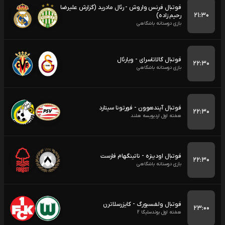
فوتبال فرنس واروش - رئال مادرید (گزارش علیرضا
۲۱:۳۰
رحیم زاده)
بازی دوستانه باشگاهی
فوتبال گالاتاسرای - ویارئال
۲۲:۳۰
بازی دوستانه باشگاهی
فوتبال آیندهوون - فورتونا سیتارد
۲۲:۳۰
هفته اول اردیویسه هلند
فوتبال اودینزه - ناتینگهام فارست
۲۲:۳۰
بازی دوستانه باشگاهی
فوتبال ولفسبورگ - کایزرسلاترن
۲۳:۰۰
هفته اول بوندسلیگا 2