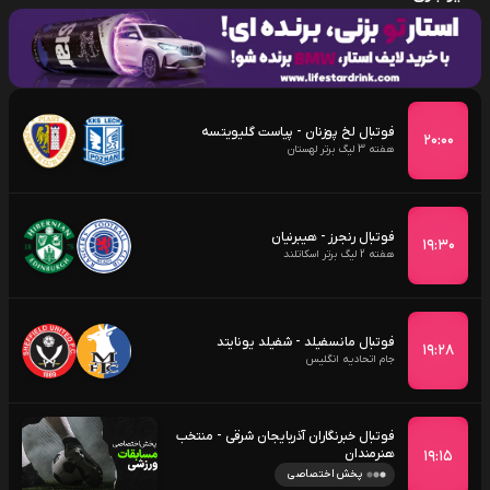
فوتبال لخ پوزنان - پیاست گلیویتسه
۲۰:۰۰
هفته 3 لیگ برتر لهستان
فوتبال رنجرز - هیبرنیان
۱۹:۳۰
هفته 2 لیگ برتر اسکاتلند
فوتبال مانسفیلد - شفیلد یونایتد
۱۹:۲۸
جام اتحادیه انگلیس
فوتبال خبرنگاران آذربایجان شرقی - منتخب
هنرمندان
۱۹:۱۵
پخش اختصاصی