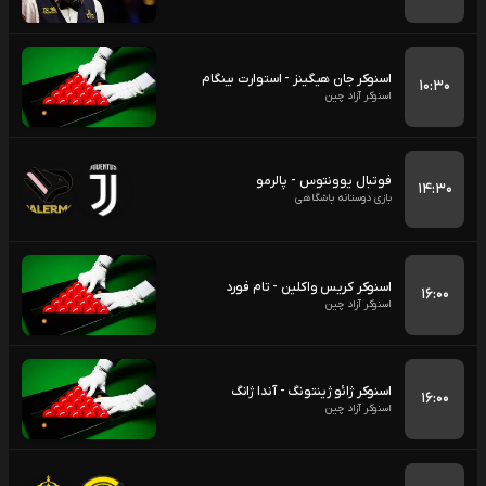
اسنوکر جان هیگینز - استوارت بینگام
۱۰:۳۰
اسنوکر آزاد چین
فوتبال یوونتوس - پالرمو
۱۴:۳۰
بازی دوستانه باشگاهی
اسنوکر کریس واکلین - تام فورد
۱۶:۰۰
اسنوکر آزاد چین
اسنوکر ژائو ژینتونگ - آندا ژانگ
۱۶:۰۰
اسنوکر آزاد چین