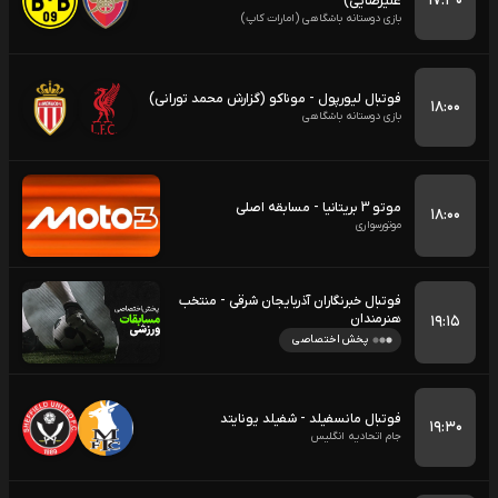
۱۷:۳۰
علیرضایی)
بازی دوستانه باشگاهی (امارات کاپ)
فوتبال لیورپول - موناکو (گزارش محمد تورانی)
۱۸:۰۰
بازی دوستانه باشگاهی
موتو 3 بریتانیا - مسابقه اصلی
۱۸:۰۰
موتورسواری
فوتبال خبرنگاران آذربایجان شرقی - منتخب
هنرمندان
۱۹:۱۵
پخش اختصاصی
فوتبال مانسفیلد - شفیلد یونایتد
۱۹:۳۰
جام اتحادیه انگلیس