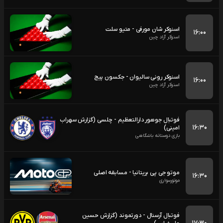
اسنوکر شان مورفی - متیو سلت
۱۶:۰۰
اسنوکر آزاد چین
اسنوکر رونی سالیوان - جکسون پیج
۱۶:۰۰
اسنوکر آزاد چین
فوتبال جوهور دارالتعظیم - چلسی (گزارش سهراب
۱۶:۳۰
امینی)
بازی دوستانه باشگاهی
موتو جی پی بریتانیا - مسابقه اصلی
۱۶:۳۰
موتورسواری
فوتبال آرسنال - دورتموند (گزارش حسین