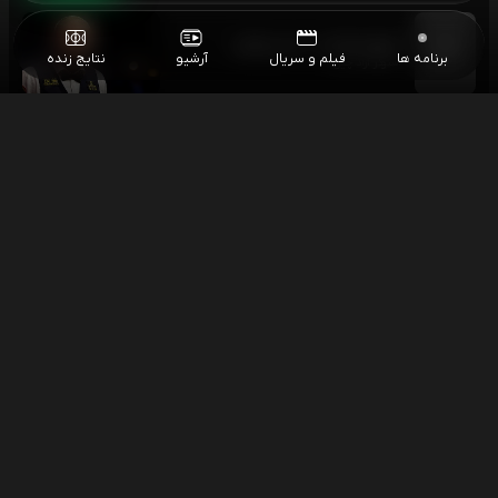
اسنوکر مارک الن - حسین وفایی
۱۰:۳۰
برنامه ها
فیلم و سریال
آرشیو
نتایج زنده
اسنوکر آزاد چین
اسنوکر جان هیگینز - استوارت بینگام
۱۰:۳۰
اسنوکر آزاد چین
فوتبال یوونتوس - پالرمو
۱۴:۳۰
بازی دوستانه باشگاهی
اسنوکر کریس واکلین - تام فورد
۱۶:۰۰
اسنوکر آزاد چین
اسنوکر ژائو ژینتونگ - آندا ژانگ
۱۶:۰۰
اسنوکر آزاد چین