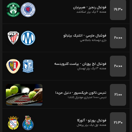
فوتبال رنجرز - هیبرنیان
۱۹:۳۰
هفته 2 لیگ برتر اسکاتلند
فوئتبال مارسی - اتلتیک بیلبائو
۲۰:۰۰
بازی دوستانه باشگاهی
فوتبال لخ پوزنان - پیاست گلیویتسه
۲۰:۰۰
هفته 3 لیگ برتر لهستان
تنیس تالون خریکسپور - دنیل مریدا
۲۱:۰۰
تنیس 1000 امتیازی مونترال کانادا
فوتبال پورتو - آلورکا
۲۱:۳۰
هفته اول لیگ برتر پرتغال