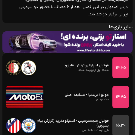
دربی اصفهان در این فصل، بعد از 6 مصاف با حضور دو سرمربی
ایرانی برگزار خواهد شد.
سایر بازی‌ها
فوتبال اسپارتا روتردام - فاینورد
۱۴:۴۵
هفته اول اردیویسه هلند
موتو 2 بریتانیا - مسابقه اصلی
۱۴:۴۵
موتورسواری
فوتبال منچسترسیتی - اتلتیکومادرید (گزارش پیام
۱۵:۳۰
بسیجی)
بازی دوستانه باشگاهی