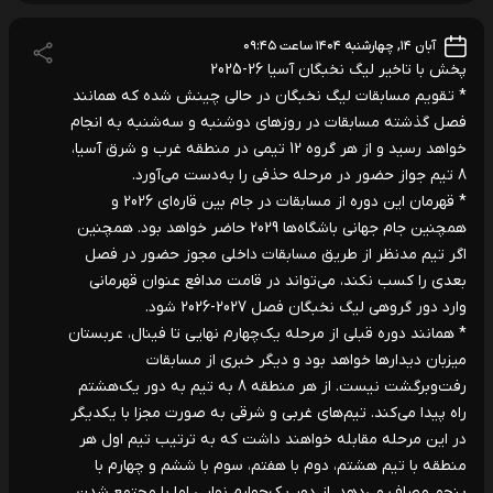
آبان ۱۴, چهارشنبه ۱۴۰۴ ساعت ۰۹:۴۵
پخش با تاخیر لیگ نخبگان آسیا 26-2025
* تقویم مسابقات لیگ نخبگان در حالی چینش شده که همانند
فصل گذشته مسابقات در روزهای دوشنبه و سه‌شنبه به انجام
خواهد رسید و از هر گروه 12 تیمی در منطقه غرب و شرق آسیا،
8 تیم جواز حضور در مرحله حذفی را به‌دست می‌آورد.
* قهرمان این دوره از مسابقات در جام بین قاره‌ای 2026 و
همچنین جام جهانی باشگاه‌ها 2029 حاضر خواهد بود. همچنین
اگر تیم مدنظر از طریق مسابقات داخلی مجوز حضور در فصل
بعدی را کسب نکند، می‌تواند در قامت مدافع عنوان قهرمانی
وارد دور گروهی لیگ نخبگان فصل 2027-2026 شود.
* همانند دوره قبلی از مرحله یک‌چهارم نهایی تا فینال، عربستان
میزبان دیدارها خواهد بود و دیگر خبری از مسابقات
رفت‌وبرگشت نیست. از هر منطقه 8 به تیم به دور یک‌هشتم
راه پیدا می‌کند. تیم‌های غربی و شرقی به صورت مجزا با یکدیگر
در این مرحله مقابله خواهند داشت که به ترتیب تیم اول هر
منطقه با تیم هشتم، دوم با هفتم، سوم با ششم و چهارم با
پنجم مصاف می‌دهد. از دور یک‌چهارم نهایی اما با مجتمع شدن