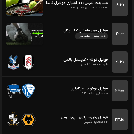
مسابقات تنیس 1000 امتیازی مونترال کانادا
۱۹:۳۰
تنیس 1000 امتیازی مونترال کانادا
فوتبال چهار جانبه پیشکسوتان
۲۰:۰۰
پخش اختصاصی
فوتبال فولام - کریستال پالاس
۲۱:۳۰
بازی دوستانه باشگاهی
فوتبال بوخوم - هرتابرلین
۲۳:۰۰
هفته اول بوندسلیگا 2
فوتبال ولورهمپتون - پورت ویل
۲۳:۱۵
جام اتحادیه انگلیس