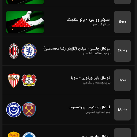
اسنوکر وو ییزه - یائو پنگچنگ
۱۶:۰۰
اسنوکر آزاد چین
فوتبال چلسی - میلان (گزارش رضا محمدعلی)
۱۶:۳۰
بازی دوستانه باشگاهی
فوتبال بایر لورکوزن - سویا
۱۸:۰۰
بازی دوستانه باشگاهی
فوتبال وستهم - پورتسموث
۱۸:۳۰
جام اتحادیه انگلیس
فوتبال برایتون - رم