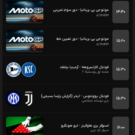
موتو جی پی بریتانیا - دور سوم تمرینی
۱۴:۴۰
موتورسواری
موتو جی پی بریتانیا - دور تعیین خط
۱۵:۲۰
موتورسواری
فوتبال کارلسروهه - آرمینیا بیلفلد
۱۵:۳۰
هفته اول بوندسلیگا 2
فوتبال یوونتوس - اینتر (گزارش پارسا بسیجی)
۱۵:۳۰
بازی دوستانه باشگاهی
اسنوکر بری هاوکینز - لیو هونگیو
۱۶:۰۰
اسنوکر آزاد چین