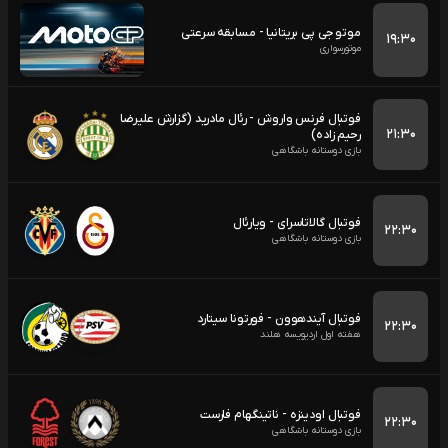
موتو جی پی بریتانیا - مسابقه سرعتی
۱۹:۳۰
موتورسواری
فوتبال فرنس واروش - رئال مادرید (گزارش علیرضا
۲۱:۳۰
رحیم زاده)
بازی دوستانه باشگاهی
فوتبال گالاتاسرای - ویارئال
۲۲:۳۰
بازی دوستانه باشگاهی
فوتبال آیندهوون - فورتونا سیتارد
۲۲:۳۰
هفته اول اردیویسه هلند
فوتبال اودینزه - ناتینگهام فارست
۲۲:۳۰
بازی دوستانه باشگاهی