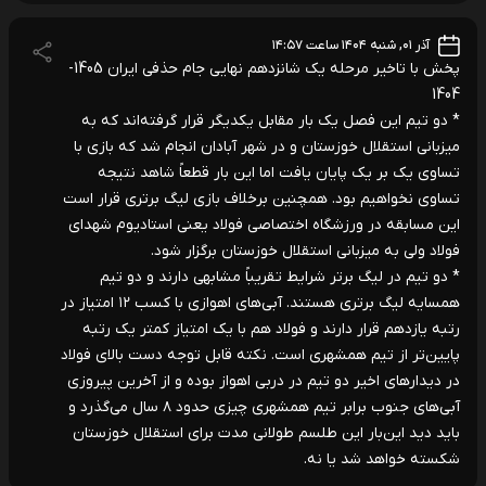
آذر ۰۱, شنبه ۱۴۰۴ ساعت ۱۴:۵۷
پخش با تاخیر مرحله یک شانزدهم نهایی جام حذفی ایران 1405-
1404
* دو تیم این فصل یک بار مقابل یکدیگر قرار گرفته‌اند که به
میزبانی استقلال خوزستان و در شهر آبادان انجام شد که بازی با
تساوی یک بر یک پایان یافت اما این بار قطعاً شاهد نتیجه
تساوی نخواهیم بود. همچنین برخلاف بازی لیگ برتری قرار است
این مسابقه در ورزشگاه اختصاصی فولاد یعنی استادیوم شهدای
فولاد ولی به میزبانی استقلال خوزستان برگزار شود.
* دو تیم در لیگ برتر شرایط تقریباً مشابهی دارند و دو تیم
همسایه لیگ برتری هستند. آبی‌های اهوازی با کسب ۱۲ امتیاز در
رتبه یازدهم قرار دارند و فولاد هم با یک امتیاز کمتر یک رتبه
پایین‌تر از تیم همشهری است. نکته قابل توجه دست بالای فولاد
در دیدارهای اخیر دو تیم در دربی اهواز بوده و از آخرین پیروزی
آبی‌های جنوب برابر تیم همشهری چیزی حدود ۸ سال می‌گذرد و
باید دید این‌بار این طلسم طولانی مدت برای استقلال خوزستان
شکسته خواهد شد یا نه.