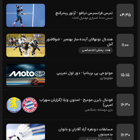
تنیس فرانسیس تیافو - آرتور ریندرکنچ
۰۴:۴۵
تنیس 1000 امتیازی مونترال کانادا
هندبال نونهالان آینده ساز بهنمیر - شوکاشور
آمل
۱۱:۰۰
پخش اختصاصی
موتو جی پی بریتانیا - دور اول تمرینی
۱۵:۱۵
موتورسواری
فوتبال بایرن مونیخ - استون ویلا (گزارش سهراب
۱۶:۳۰
امینی)
بازی دوستانه باشگاهی
مسابقات دونفره آزاد آقایان و بانوان
بدمینتون
۱۶:۳۰