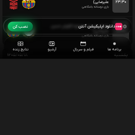
۲۳:۳۰
علیرضایی)
بازی دوستانه باشگاهی
دانلود اپلیکیشن آنتن
نصب کن
فوتبال اودینزه - بارسلونا (گزارش حسین
۰۰:۳۰
علیرضایی)
بازی دوستانه باشگاهی
برنامه ها
فیلم و سریال
آرشیو
نتایج زنده
یکشنبه
۱۴۰۵/۰۵/۱۸
فوتبال اینتر میامی - مونتری
۰۴:۳۰
لیگ کاپ کونکاکاف
مسابقات اسنوکر آزاد چین
۰۶:۰۰
اسنوکر آزاد چین
اسنوکر جاد ترامپ - نوپون سانگهام
۱۰:۳۰