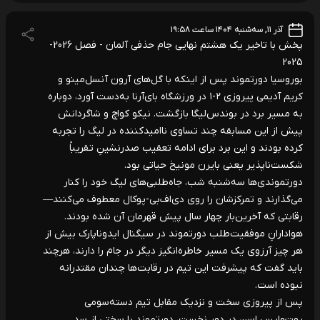
آذر ۱۱, سه‌شنبه ۱۴۰۴ ساعت ۱۹:۵۸
پخش با تاخیر یک هشتم نهایی جام حذفی آلمان - فصل 2026-
2025
بوروسیا دورتموند پس از اینکه با گل‌های آرون آنسل‌مینو و
کریم آدیمی پیروزی ۲-۱ در ورزشگاه بای‌آرنا به‌دست آورد، دوباره
به مسیر برد در بوندس‌لیگا بازگشت. نیکو کواچ و شاگردانش
پیش از این مسابقه چند تساوی ناامیدکننده در لیگ را تجربه
کرده بودند و این برد برای ادامه تعقیب صدرنشینِ تقریباً
شکست‌ناپذیر یعنی بایرن مونیخ حیاتی بود.
دورتموندی‌ها سه‌شنبه شب، جاه‌طلبی‌های لیگ خود را کنار
می‌گذارند و تمرکزشان را روی دی‌اف‌بی-پوکال معطوف می‌کنند—
رقابتی که آخرین‌بار چهار سال پیش قهرمان آن شده بودند.
هوادارانِ موفقیت‌طلب دورتموند در سیگنال ایدوناپارک بیش از
هر چیز آرزوی یک مسیر خاطره‌انگیز دیگر در جام را دارند، هرچند
باید گفت که پیشرفت این تیم در رقابت‌ها چندان مقتدرانه
نبوده است.
پس از پیروزی سخت و نزدیک مقابل تیم دسته‌سومی
روت‌وایس اسن در دور نخست، دورتموند با سختی از سد