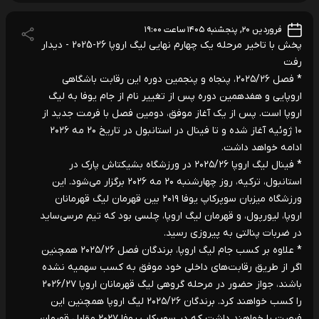
فروردین ۲۰, پنجشنبه ۱۴۰۵ ساعت ۱۹:۰۰
پخش با تاخیر مرحله یک چهارم نهایی لیگ اروپا 26-2025 - دیدار
رفت
* فصل ۲۰۲۵/۲۶، پنجاه و پنجمین دوره این رقابت باشگاهی
اروپایی و هفدهمین دوره پس از تغییر نام از جام یوفا به لیگ
اروپا است. پس از یک آغاز موفق، دومین فصل با فرمت جدید از
۱۰ ژوئیه آغاز شده و تا فینال در استانبول در تاریخ ۲۰ مه ۲۰۲۶
ادامه خواهد داشت.
* فینال لیگ اروپا ۲۰۲۵/۲۶ در ورزشگاه بشیکتاش پارک در
استانبول، ترکیه، روز چهارشنبه ۲۰ مه ۲۰۲۶ برگزار می‌شود. این
ورزشگاه میزبان سوپرکاپ یوفا ۲۰۱۹ بین قهرمان لیگ قهرمانان
اروپا، لیورپول، و قهرمان لیگ اروپا، چلسی بود که تیم مرسی‌ساید
در ضربات پنالتی به پیروزی رسید.
* علاوه بر کسب جام لیگ اروپا، برندگان فصل ۲۰۲۵/۲۶ همچنین
اگر از طریق رقابت‌های داخلی خود موفق به کسب سهمیه نشده
باشند، جواز حضور در مرحله گروهی لیگ قهرمانان اروپا ۲۰۲۶/۲۷
را کسب خواهند کرد. برندگان ۲۰۲۵/۲۶ لیگ اروپا همچنین این
فرصت را خواهند داشت که در سوپرکاپ یوفا ۲۰۲۷ مقابل قهرمان