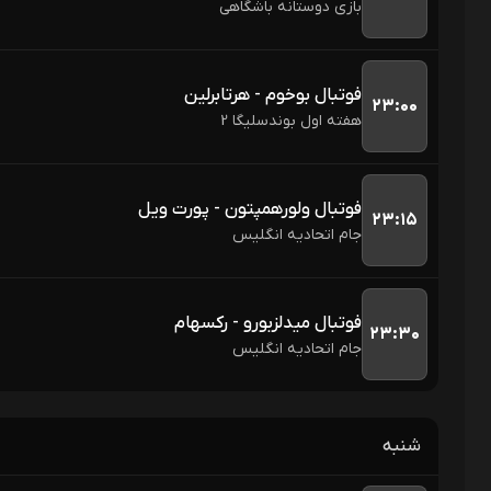
بازی دوستانه باشگاهی
فوتبال بوخوم - هرتابرلین
۲۳:۰۰
هفته اول بوندسلیگا 2
فوتبال ولورهمپتون - پورت ویل
۲۳:۱۵
جام اتحادیه انگلیس 
فوتبال میدلزبورو - رکسهام
۲۳:۳۰
جام اتحادیه انگلیس 
شنبه