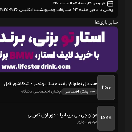
فروردین ۲۸, جمعه ۱۴۰۵ ساعت ۱۹:۰۱
پخش با تاخیر هفته 43 مسابقات چمپیونشیپ انگلیس ۲۰26-۲۰۲5
سایر بازی‌ها
هندبال نونهالان آینده ساز بهنمیر - شوکاشور آمل
۱۱:۰۰
پخش اختصاصی باشگاه
پخش اختصاصی
موتو جی پی بریتانیا - دور اول تمرینی
۱۵:۱۵
موتورسواری