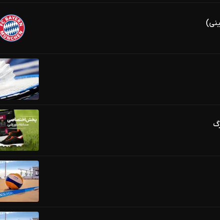
ینی)
رگ