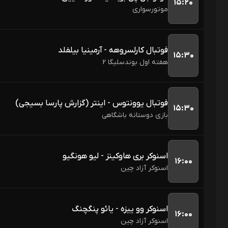
۱۵:۲۰
موتورسواری
فوتبال کارلسروهه - آرمینیا بیلفلد
۱۵:۳۰
هفته اول بوندسلیگا 2
فوتبال یوونتوس - اینتر (گزارش پارسا بسیجی)
۱۵:۳۰
بازی دوستانه باشگاهی
اسنوکر بری هاوکینز - لیو هونگیو
۱۶:۰۰
اسنوکر آزاد چین
اسنوکر وو ییزه - یائو پنگچنگ
۱۶:۰۰
اسنوکر آزاد چین