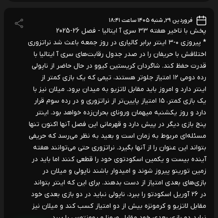
فروردین ۲۹, شنبه ۱۴۰۵ ساعت ۱۸:۴۱
پخش با تاخیر هفته 33 سری آ ایتالیا - فصل 26-2025
* پیروزی ۰-۳ اینتر برابر کالیاری در روز جمعه باعث شد نراتزوری
اختلافش با حریفان را در صدر جدول رقابت‌های سری‌ آ ایتالیا با
قدرت حفظ کند. شاگردان کریستین کیوو در حال حاضر از ناپولی
رده‌ دومی ۱۲ امتیاز جلوتر هستند، تیمی که یک بازی کمتر از
اینتر دارد و امروز باید مقابل لاتزیو به میدان برود. میلان نیز با
یک بازی کمتر، ۱۵ امتیاز پایین‌تر از نراتزوری و در رده سوم قرار
دارد و روز یکشنبه میهمان ورونای بحران‌زده خواهد بود. اینتر
پنج بازی دیگر در پیش دارد و قهرمانی این فصل آنها اکنون تنها
مسئله‌ای مربوط به زمان است و بعید به نظر می‌رسد که حریفی
بتواند این عنوان را از آنها بگیرد. نراتزوری حتی می‌توانند هفته
آینده بیست‌ و یکمین اسکودتوی خود را قطعی کنند اما باید در
زمین تورینو پیروز شوند و امیدوار باشند ناپولی و میلان در
بازی‌های بعدی امتیاز از دست بدهند. برای این که اینتر بتواند
در ۲۶ آوریل اسکودتو را ببرد، ناپولی نباید در دو بازی بعدی خود
مقابل لاتزیو و کرمونزه بیش از دو امتیاز کسب کند و میلان نیز
نباید دو بازی بعدی خود مقابل ورونا و یوونتوس را ببرد.