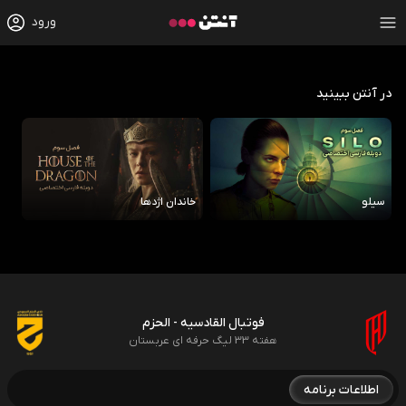
ورود
در آنتن ببینید
سیلو
خاندان اژدها
رو
فوتبال القادسیه - الحزم
هفته 33 لیگ حرفه ای عربستان
اطلاعات برنامه