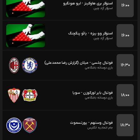
اسنوکر بری هاوکینز - لیو هونگیو
۱۶:۰۰
اسنوکر آزاد چین
اسنوکر وو ییزه - یائو پنگچنگ
۱۶:۰۰
اسنوکر آزاد چین
فوتبال چلسی - میلان (گزارش رضا محمدعلی)
۱۶:۳۰
بازی دوستانه باشگاهی
فوتبال بایر لورکوزن - سویا
۱۸:۰۰
بازی دوستانه باشگاهی
فوتبال وستهم - پورتسموث
۱۸:۳۰
جام اتحادیه انگلیس