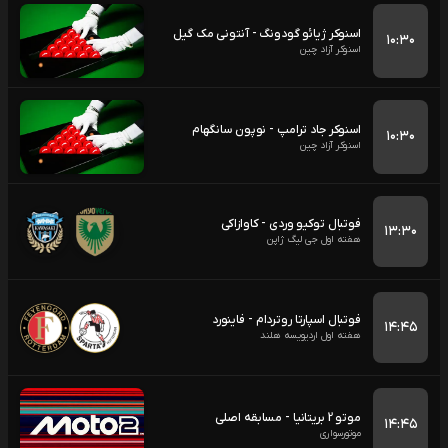
اسنوکر ژیائو گودونگ - آنتونی مک گیل
۱۰:۳۰
اسنوکر آزاد چین
اسنوکر جاد ترامپ - نوپون سانگهام
۱۰:۳۰
اسنوکر آزاد چین
فوتبال توکیو وردی - کاوازاکی
۱۳:۳۰
هفته اول جی لیگ ژاپن
فوتبال اسپارتا روتردام - فاینورد
۱۴:۴۵
هفته اول اردیویسه هلند
موتو 2 بریتانیا - مسابقه اصلی
۱۴:۴۵
موتورسواری