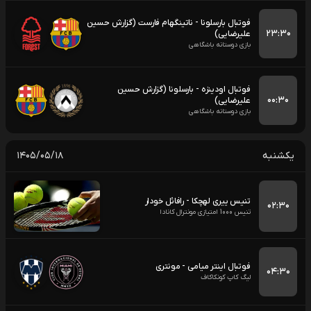
فوتبال بارسلونا - ناتینگهام فارست (گزارش حسین
۲۳:۳۰
علیرضایی)
بازی دوستانه باشگاهی
فوتبال اودینزه - بارسلونا (گزارش حسین
۰۰:۳۰
علیرضایی)
بازی دوستانه باشگاهی
یکشنبه
۱۴۰۵/۰۵/۱۸
تنیس ییری لهچکا - رافائل خودار
۰۲:۳۰
تنیس 1000 امتیازی مونترال کانادا
فوتبال اینتر میامی - مونتری
۰۴:۳۰
لیگ کاپ کونکاکاف