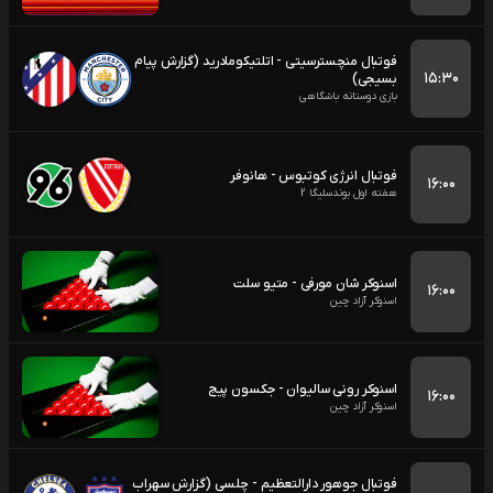
فوتبال منچسترسیتی - اتلتیکومادرید (گزارش پیام
۱۵:۳۰
بسیجی)
بازی دوستانه باشگاهی
فوتبال انرژی کوتبوس - هانوفر
۱۶:۰۰
هفته اول بوندسلیگا 2
اسنوکر شان مورفی - متیو سلت
۱۶:۰۰
اسنوکر آزاد چین
اسنوکر رونی سالیوان - جکسون پیج
۱۶:۰۰
اسنوکر آزاد چین
فوتبال جوهور دارالتعظیم - چلسی (گزارش سهراب