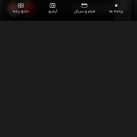
فوتبال فلامینگو - ویتوریا
۰۳:۰۰
برنامه ها
فیلم و سریال
آرشیو
نتایج زنده
هفته 22 سری آ برزیل
اسنوکر نیل رابرتسون - چانگ بینگیو
۱۰:۳۰
اسنوکر آزاد چین
اسنوکر سی جیاهوی - جیانگ جان
۱۰:۳۰
اسنوکر آزاد چین
اسنوکر مارک سلبی - پانگ جونسو
۱۶:۰۰
اسنوکر آزاد چین
اسنوکر کایرن ویلسون - آرون هیل
۱۶:۰۰
اسنوکر آزاد چین