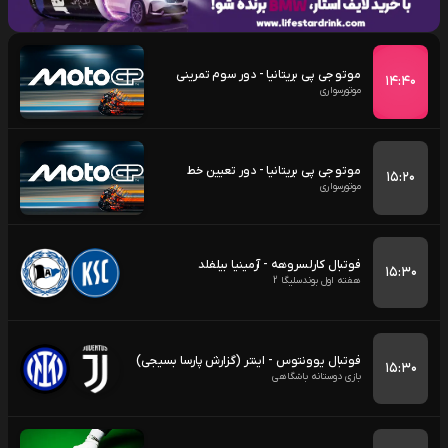
موتو جی پی بریتانیا - دور سوم تمرینی
۱۴:۴۰
موتورسواری
موتو جی پی بریتانیا - دور تعیین خط
۱۵:۲۰
موتورسواری
فوتبال کارلسروهه - آرمینیا بیلفلد
۱۵:۳۰
هفته اول بوندسلیگا 2
فوتبال یوونتوس - اینتر (گزارش پارسا بسیجی)
۱۵:۳۰
بازی دوستانه باشگاهی