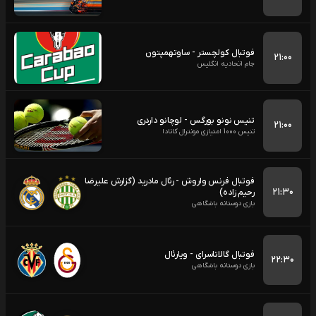
فوتبال کولچستر - ساوتهمپتون
۲۱:۰۰
جام اتحادیه انگلیس
تنیس نونو بورگس - لوچانو داردری
۲۱:۰۰
تنیس 1000 امتیازی مونترال کانادا
فوتبال فرنس واروش - رئال مادرید (گزارش علیرضا
۲۱:۳۰
رحیم زاده)
بازی دوستانه باشگاهی
فوتبال گالاتاسرای - ویارئال
۲۲:۳۰
بازی دوستانه باشگاهی