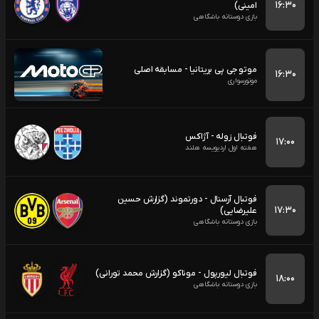
۱۶:۳۰
امینی)
بازی دوستانه باشگاهی
موتو جی پی بریتانیا - مسابقه اصلی
۱۶:۳۰
موتورسواری
فوتبال زوله - آژاکس
۱۷:۰۰
هفته اول اردیویسه هلند
فوتبال آرسنال - دورتموند (گزارش حسین
۱۷:۳۰
علیرضایی)
بازی دوستانه باشگاهی
فوتبال لیورپول - موناکو (گزارش محمد تورانی)
۱۸:۰۰
بازی دوستانه باشگاهی