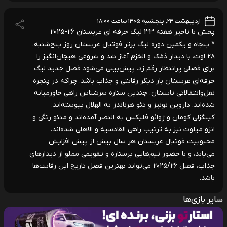
اردیبهشت ۲۴, پنجشنبه ۱۴۰۵ ساعت ۱۸:۰۰
پخش با تاخیر هفته 33 لیگ حرفه ای عربستان 26-2025
* پنجاه و یکمین دوره لیگ برتر فوتبال عربستان روز پنج‌شنبه،
۲۸ اوت، با دیدار دَمَک و الحَزم آغاز شد و شروعی هیجان‌انگیز را
برای فصلی پرانتظار رقم زد. پیش‌بینی می‌شود فصل جدید لیگ
حرفه‌ای عربستان بار دیگر رقابتی و جذاب باشد، چراکه در پنجره
نقل‌وانتقالاتی تابستان، چندین ستاره سرشناس راهی خاورمیانه
شده‌اند. داروین نونیز و تئو هرناندز به الهلال پیوسته‌اند،
کینگزلی کومان و ژوائو فلیکس به النصر آمده‌اند و متئو رتگی و
انزو میلوت نیز به ترتیب راهی القادسیه و الاهلی شده‌اند.
محبوبیت فوتبال عربستان هر سال بیش از پیش افزایش
می‌یابد، و با حضور تیم‌هایی پرستاره و تقویمی مملو از دیدارهای
جذاب، فصل ۲۰۲۵/۲۶ می‌تواند بهترین فصل تاریخ این رقابت‌ها
باشد.
سایر بازی‌ها