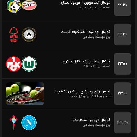
فوتبال آیندهوون - فورتونا سیتارد
۲۲:۳۰
هفته اول اردیویسه هلند
فوتبال اودینزه - ناتینگهام فارست
۲۲:۳۰
بازی دوستانه باشگاهی
فوتبال ولفسبورگ - کایزرسلاترن
۲۳:۰۰
هفته اول بوندسلیگا 2
تنیس آرتور ریندرکنچ - براندن ناکاشیما
۲۳:۰۰
تنیس 1000 امتیازی مونترال کانادا
فوتبال ناپولی - سلتاویگو
۲۳:۳۰
بازی دوستانه باشگاهی