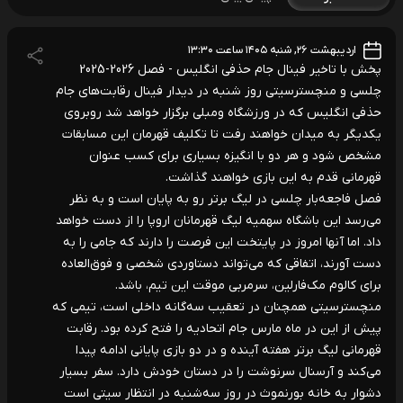
اردیبهشت ۲۶, شنبه ۱۴۰۵ ساعت ۱۳:۳۰
پخش با تاخیر فینال جام حذفی انگلیس - فصل 2026-2025
چلسی و منچسترسیتی روز شنبه در دیدار فینال رقابت‌های جام
حذفی انگلیس که در ورزشگاه ومبلی برگزار خواهد شد روبروی
یکدیگر به میدان خواهند رفت تا تکلیف قهرمان این مسابقات
مشخص شود و هر دو با انگیزه بسیاری برای کسب عنوان
قهرمانی قدم به این بازی خواهند گذاشت.
فصل فاجعه‌بار چلسی در لیگ برتر رو به پایان است و به نظر
می‌رسد این باشگاه سهمیه لیگ قهرمانان اروپا را از دست خواهد
داد. اما آنها امروز در پایتخت این فرصت را دارند که جامی را به
دست آورند، اتفاقی که می‌تواند دستاوردی شخصی و فوق‌العاده
برای کالوم مک‌فارلین، سرمربی موقت این تیم، باشد.
منچسترسیتی همچنان در تعقیب سه‌گانه داخلی است، تیمی که
پیش‌ از این در ماه مارس جام اتحادیه را فتح کرده بود. رقابت
قهرمانی لیگ برتر هفته آینده و در دو بازی پایانی ادامه پیدا
می‌کند و آرسنال سرنوشت را در دستان خودش دارد. سفر بسیار
دشوار به خانه بورنموث در روز سه‌شنبه در انتظار سیتی است