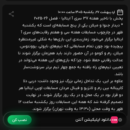
اردیبهشت ۲۷, یکشنبه ۱۴۰۵ ساعت ۱۰:۰۰
پخش با تاخیر هفته 37 سری آ ایتالیا - فصل 26-2025
* دیدار جنوا و میلان یکی از پنج مسابقه‌ای است که یکشنبه
ظهر در چارچوب مسابقات هفته سی و هفتم رقابت‌های سری آ
ایتالیا برگزار می‌شود. زمان‌بندی این بازی‌ها به شکلی غیرمنتظره
پیچیده بود چون تمام مسابقاتی که تیم‌های ناپولی، یوونتوس،
میلان، رم و کومو در آن حضور دارند باید هم‌زمان برگزار شوند تا
عدالت رقابتی حفظ شود، چرا که بازی‌های این هفته می‌تواند در
تعیین تیم‌های راه‌ یافته به جمع چهار تیم برتر سرنوشت‌ساز
باشد.
علاوه بر این، یک تداخل زمانی بزرگ نیز وجود داشت: دربی دلا
کاپیتاله بین رم و لاتزیو و فینال مردان مسابقات اوپن ایتالیا هر
دو قرار بود در یک محل و در یک روز برگزار شوند. در نهایت
تصمیم گرفته شد که همه این مسابقات روز یکشنبه ساعت ۱۲
ظهر به وقت محلی (۱۳:۳۰ به وقت تهران) برگزار شوند.
دانلود اپلیکیشن آنتن
نصب کن