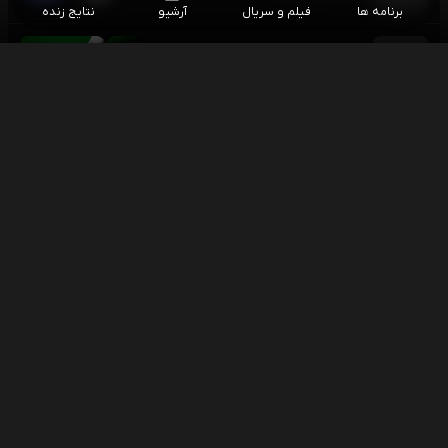
برنامه ها
فیلم و سریال
آرشیو
نتایج زنده
اسنوکر بری هاوکینز - لیو هونگیو
۱۶:۰۰
اسنوکر آزاد چین
اسنوکر وو ییزه - یائو پنگچنگ
۱۶:۰۰
اسنوکر آزاد چین
فوتبال چلسی - میلان (گزارش رضا محمدعلی)
۱۶:۳۰
بازی دوستانه باشگاهی
فوتبال بایر لورکوزن - سویا
۱۸:۰۰
بازی دوستانه باشگاهی