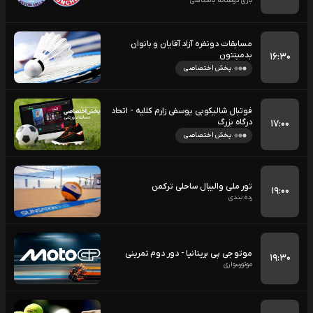
بازی دوستانه باشگاهی
مسابقات دونفره آزاد آقایان و بانوان
بدمینتون
۱۶:۳۰
پخش اختصاصی
فوتبال شالیکوبی یوسفی زارم کلایه - اتحاد
درگاه بزرگ
۱۷:۰۰
پخش اختصاصی
تور ملی والیبال ساحلی ترکمن
۱۹:۰۰
رده بندی
موتو جی پی بریتانیا - دور دوم تمرینی
۱۹:۳۰
موتورسواری