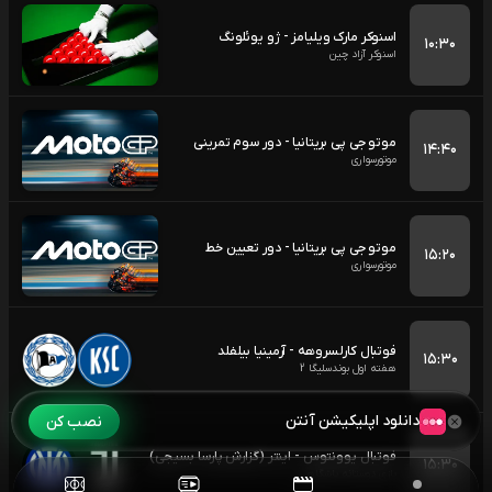
اسنوکر مارک ویلیامز - ژو یوئلونگ
۱۰:۳۰
اسنوکر آزاد چین
موتو جی پی بریتانیا - دور سوم تمرینی
۱۴:۴۰
موتورسواری
موتو جی پی بریتانیا - دور تعیین خط
۱۵:۲۰
موتورسواری
فوتبال کارلسروهه - آرمینیا بیلفلد
۱۵:۳۰
هفته اول بوندسلیگا 2
دانلود اپلیکیشن آنتن
نصب کن
فوتبال یوونتوس - اینتر (گزارش پارسا بسیجی)
۱۵:۳۰
بازی دوستانه باشگاهی