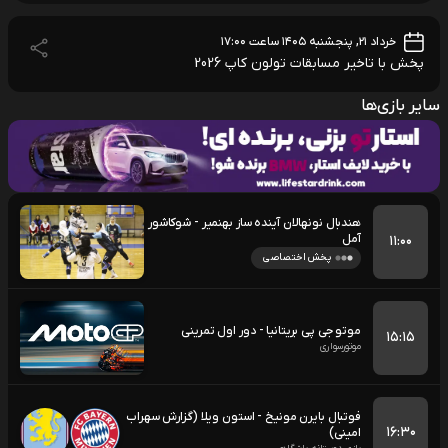
خرداد ۲۱, پنجشنبه ۱۴۰۵ ساعت ۱۷:۰۰
پخش با تاخیر مسابقات تولون کاپ 2026
سایر بازی‌ها
هندبال نونهالان آینده ساز بهنمیر - شوکاشور
آمل
۱۱:۰۰
پخش اختصاصی
موتو جی پی بریتانیا - دور اول تمرینی
۱۵:۱۵
موتورسواری
فوتبال بایرن مونیخ - استون ویلا (گزارش سهراب
۱۶:۳۰
امینی)