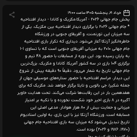
خرداد ۲۱, پنجشنبه ۱۴۰۵ ساعت ۱۹:۰۰
پخش جام جهانی 2026 - آمریکا،مکزیک و کانادا - دیدار افتتاحیه
* جام جهانی ۲۰۲۶ با برگزاری دیدار افتتاحیه بین مکزیک، یکی از
سه میزبان این تورنمنت، و آفریقای جنوبی در ورزشگاه
خاطره‌انگیز آزتکا آغاز می‌شود. دیداری که تکرار بازی افتتاحیه
جام جهانی ۲۰۱۰ به میزبانی آفریقای جنوبی است که با تساوی ۱-۱
به پایان رسیده بود. این دوره از مسابقات با حضور ۴۸ تیم و
برگزاری ۱۰۴ بازی در سه کشور آمریکا، کانادا و مکزیک، بزرگ‌ترین
جام جهانی تاریخ به شمار می‌رود. دقیقاً ۹۰ دقیقه پیش از شروع
این دیدار، مراسم افتتاحیه با حضور ستاره‌های موسیقی جهان از
جمله شکیرا، جی بالوین و تایلا برگزار خواهد شد. مکزیک که برای
هفدهمین بار در این رقابت‌ها شرکت می‌کند، تحت هدایت خاویر
آگیره در ۸ بازی اخیر خود شکست نخورده و با تکیه بر امتیاز
میزبانی و حمایت بیش از ۸۰ هزار هوادار، مدعی اصلی این
مسابقه است. ورزشگاه آزتکا نیز با این بازی، به اولین استادیوم
تاریخ تبدیل می‌شود که میزبان سه بازی افتتاحیه جام جهانی
(۱۹۷۰، ۱۹۸۶ و ۲۰۲۶) بوده است.
رایگان با ترافیک نیم بها