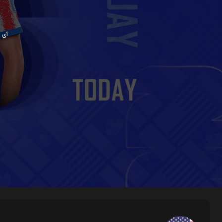
آی پی ش