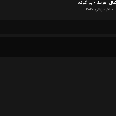
بال آمریکا - پاراگوئه
جام جهانی 2026