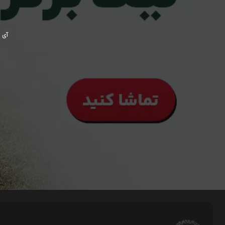
آی پی ش