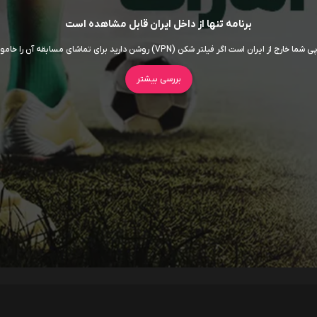
برنامه تنها از داخل ایران قابل مشاهده است
ما خارج از ایران است اگر فیلتر شکن (VPN) روشن دارید برای تماشای مسابقه آن را خاموش کنید
بررسی بیشتر
سریال ها
فیلم ها
اربابان جهان
داستان اسباب‌ بازی 5
7.5
روز افشاگری
6.5
سوپرگرل
6
برادر کوچک
5.5
اودیسه
8.5
موانا
5.8
انولا هلمز 3
5.8
جعبه آبی
5.3