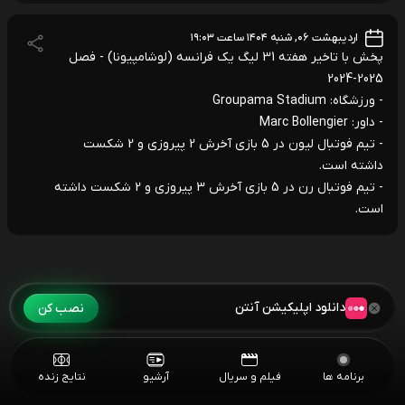
اردیبهشت ۰۶, شنبه ۱۴۰۴ ساعت ۱۹:۰۳
پخش با تاخیر هفته 31 لیگ یک فرانسه (لوشامپیونا) - فصل
2025-2024
- ورزشگاه: Groupama Stadium
- داور: Marc Bollengier
- تیم فوتبال لیون در 5 بازی آخرش 2 پیروزی و 2 شکست
داشته است.
- تیم فوتبال رن در 5 بازی آخرش 3 پیروزی و 2 شکست داشته
است.
دانلود اپلیکیشن آنتن
نصب کن
برنامه ها
فیلم و سریال
آرشیو
نتایج زنده