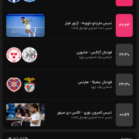
تنیس ماریانو ناوونه - آرتور فیلز
۲۲:۲۴
تنیس 1000 امتیازی مونترال کانادا
فوتبال آژاکس - شلبورن
۲۲:۳۰
انتخابی لیگ کنفرانس اروپا
فوتبال بنفیکا - هارتس
۲۳:۳۰
انتخابی لیگ اروپا
تنیس کمرون نوری - الکس دی مینور
۰۰:۵۹
تنیس 1000 امتیازی مونترال کانادا