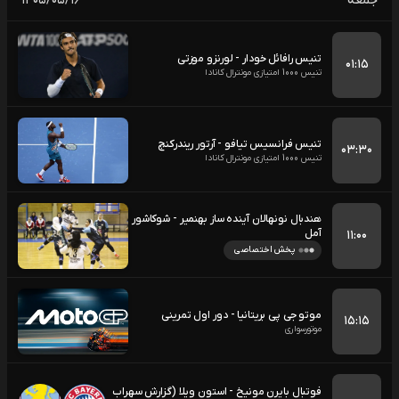
جمعه
۱۴۰۵/۰۵/۱۶
تنیس رافائل خودار - لورنزو موزتی
۰۱:۱۵
تنیس 1000 امتیازی مونترال کانادا
تنیس فرانسیس تیافو - آرتور ریندرکنچ
۰۳:۳۰
تنیس 1000 امتیازی مونترال کانادا
هندبال نونهالان آینده ساز بهنمیر - شوکاشور
آمل
۱۱:۰۰
پخش اختصاصی
موتو جی پی بریتانیا - دور اول تمرینی
۱۵:۱۵
موتورسواری
فوتبال بایرن مونیخ - استون ویلا (گزارش سهراب