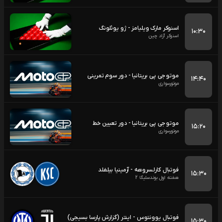
اسنوکر مارک ویلیامز - ژو یوئلونگ
۱۰:۳۰
اسنوکر آزاد چین
موتو جی پی بریتانیا - دور سوم تمرینی
۱۴:۴۰
موتورسواری
موتو جی پی بریتانیا - دور تعیین خط
۱۵:۲۰
موتورسواری
فوتبال کارلسروهه - آرمینیا بیلفلد
۱۵:۳۰
هفته اول بوندسلیگا 2
فوتبال یوونتوس - اینتر (گزارش پارسا بسیجی)
۱۵:۳۰