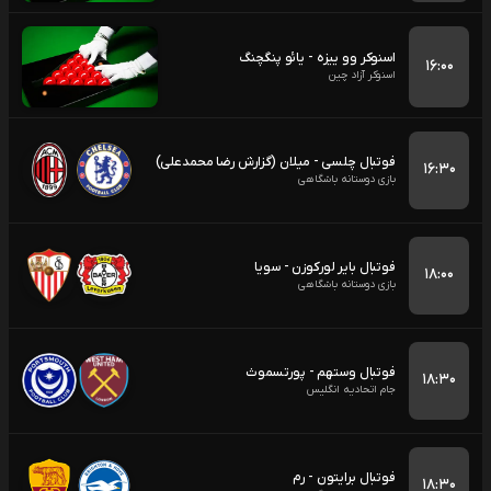
اسنوکر وو ییزه - یائو پنگچنگ
۱۶:۰۰
اسنوکر آزاد چین
فوتبال چلسی - میلان (گزارش رضا محمدعلی)
۱۶:۳۰
بازی دوستانه باشگاهی
فوتبال بایر لورکوزن - سویا
۱۸:۰۰
بازی دوستانه باشگاهی
فوتبال وستهم - پورتسموث
۱۸:۳۰
جام اتحادیه انگلیس
فوتبال برایتون - رم
۱۸:۳۰