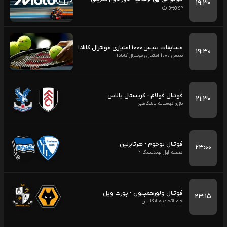
۱۹:۳۰
موتورسواری
مسابقات تنیس 1000 امتیازی مونترال کانادا
۱۹:۳۰
تنیس 1000 امتیازی مونترال کانادا
فوتبال فولام - کریستال پالاس
۲۱:۳۰
بازی دوستانه باشگاهی
فوتبال بوخوم - هرتابرلین
۲۳:۰۰
هفته اول بوندسلیگا 2
فوتبال ولورهمپتون - پورت ویل
۲۳:۱۵
جام اتحادیه انگلیس