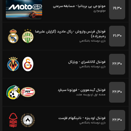
موتو جی پی بریتانیا - مسابقه سرعتی
۱۹:۳۰
موتورسواری
فوتبال فرنس واروش - رئال مادرید (گزارش علیرضا
۲۱:۳۰
رحیم زاده)
بازی دوستانه باشگاهی
فوتبال گالاتاسرای - ویارئال
۲۲:۳۰
بازی دوستانه باشگاهی
فوتبال آیندهوون - فورتونا سیتارد
۲۲:۳۰
هفته اول اردیویسه هلند
فوتبال اودینزه - ناتینگهام فارست
۲۲:۳۰
بازی دوستانه باشگاهی