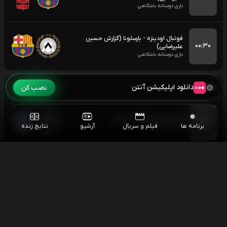
بازی دوستانه باشگاهی
فوتبال اودینزه - بارسلونا (گزارش حسین
۰۰:۳۰
علیرضایی)
بازی دوستانه باشگاهی
یکشنبه
۱۴۰۵/۰۵/۱۸
دانلود اپلیکیشن آنتن
نصب کن
فوتبال اینتر میامی - مونتری
۰۴:۳۰
برنامه ها
فیلم و سریال
آرشیو
نتایج زنده
لیگ کاپ کونکاکاف
مسابقات اسنوکر آزاد چین
۰۶:۰۰
اسنوکر آزاد چین
اسنوکر جاد ترامپ - نوپون سانگهام
۱۰:۳۰
اسنوکر آزاد چین