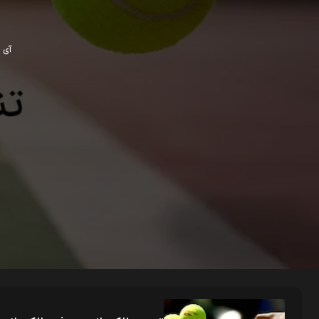
آی پی ش