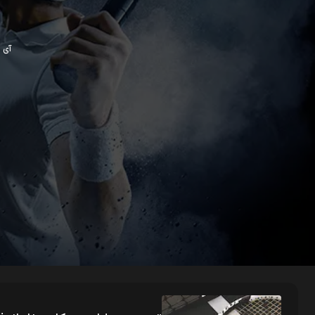
آی پی ش