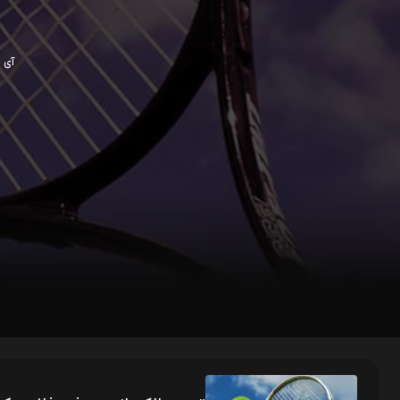
آی پی ش