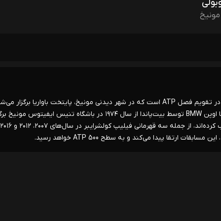
بولی
اوپن BMW توسط بیت‌پاندا اولین تورنمنت از چهار تورنمنت آلمانی در تقویم فصل ATP است که در شهر دیدنی مونیخ، پایتخت باواریا برگزار م
مسابقات بین‌المللی تنیس باواریا اولین بار در سال ۱۹۰۰ برگزار شد، اما اوپن BMW توسط بیت‌پاندا از سال ۱۹۷۴ در باشگاه تنیس ایفیتوس مون