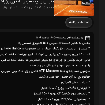
تنیس یانیک سینر - آندری روبلف
یک چهارم نهایی تنیس مسترز رم
اطلاعات برنامه
اردیبهشت ۲۴, پنجشنبه ۱۴۰۵ ساعت ۱۱:۰۶
پخش با تاخیر مسابقات تنیس 1000 امتیازی مسترز رم
است که روی زمین خاکی برگزار می‌شود، اما این تورنمنت فقط تنی
رکورددار بیشترین عنوان قهرمانی در رم است.
سومین مسابقه‌ی ATP Masters 1000 فص
جوکوویچ در آن حضور خواهند داشت.
* جوایز بخش انفرادی
* قهرمان: ۱٬۰۰۷٬۱۶۵ یورو / ۱۰۰۰ امتیاز
* نایب‌قهرمان: ۵۳۵٬۵۸۵ یورو / ۶۵۰ امتیاز
* نیمه‌نهایی: ۲۹۷٬۵۵۰ یورو / ۴۰۰ امتیاز
* یک‌چهارم نهایی: ۱۶۹٬۳۷۵ یورو / ۲۰۰ امتیاز