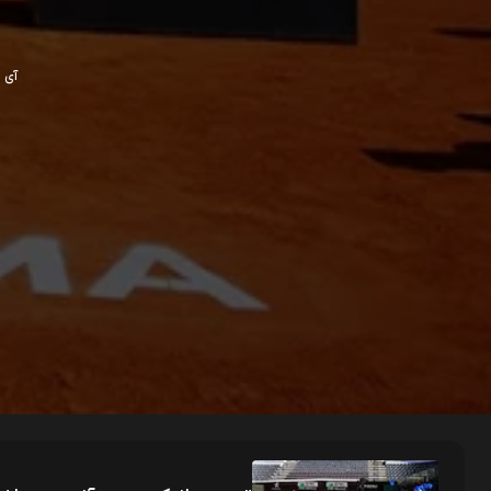
آی پی ش