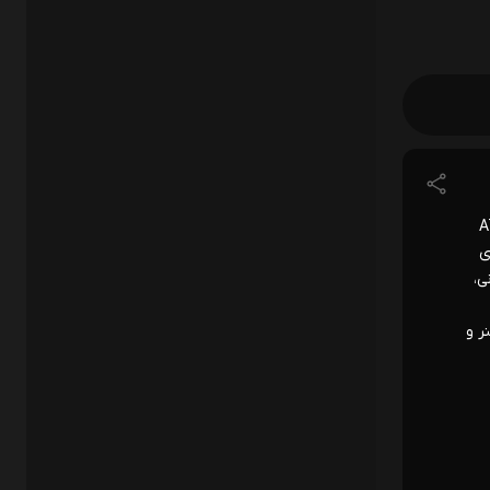
ATP Masters
ی
تور ATP باشد. رافائل نادال با ۱۰ قهرمانی،
نر و