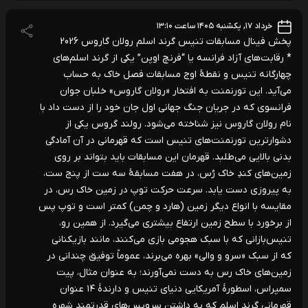
خرداد ۱۷, یکشنبه ۱۴۰۵ ساعت ۱۳:۱۰
پخش فینال مسابقات تنیس گرند اسلم رولان گاروس 2026
* رقابت‌های آزاد فرانسه یا “فرنچ اوپن” یکی از گرند اسلم‌های
چهارگانه تنیس و نقطۀ اوج مسابقات فصل خاک به حساب
می‌آید. این تورنمنت به افتخار «رولان گاروس» خلبان جوان
فرانسوی که در جریان جنگ جهانی اول جان خود را از دست داد با
نام رولان گاروس نیز شناخته می‌شود. رولند گروس یکی از
دشوارترین تورنمنت‌های تنیس است که قهرمانی در آن آمادگی
بدنی بالایی می‌طلبد. قهرمان این مسابقات باید بتواند بر روی
زمین‌های کندِ خاک رُس، در هفت مسابقۀ سه ست از پنج ست،
به پیروزی دست یابد. سرعت حرکت توپ در زمین خاک رس، در
مقایسه با انواع دیگر زمین (هارد و چمن) کمتر است و توپ پس
از برخورد با سطح زمین ارتفاع بیشتری می‌گیرد. از همین رو،
تنیس‌بازانی که با سبک هجومی بازی می‌کنند، مانند بازیکنانی
که از سبک «سرو و والی» بهره می‌برند، عموماً توفیق چندانی در
زمین‌های خاک رس به دست نمی‌آورند؛ به عنوان مثال، پیت
سمپراس، اسطورۀ آمریکایی دنیای تنیس و دارندۀ ۱۴ عنوان
قهرمانی گرند اسلم که به داشتن سرویس‌های قدرتمند شهره